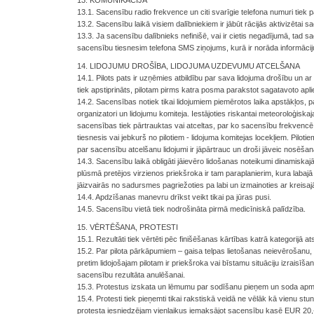
13. KOMUNIKĀCIJA
13.1. Sacensību radio frekvence un citi svarīgie telefona numuri tiek 
13.2. Sacensību laikā visiem dalībniekiem ir jābūt rācijās aktivizētai s
13.3. Ja sacensību dalībnieks nefinišē, vai ir cietis negadījumā, tad 
sacensību tiesnesim telefona SMS ziņojums, kurā ir norāda informācij
14. LIDOJUMU DROŠĪBA, LIDOJUMA UZDEVUMU ATCELŠANA
14.1. Pilots pats ir uzņēmies atbildību par sava lidojuma drošību un ar 
tiek apstiprināts, pilotam pirms katra posma parakstot sagatavoto apl
14.2. Sacensības notiek tikai lidojumiem piemērotos laika apstākļos, pa
organizatori un lidojumu komiteja. Iestājoties riskantai meteoroloģiskaja
sacensības tiek pārtrauktas vai atceltas, par ko sacensību frekvenc
tiesnesis vai jebkurš no pilotiem - lidojuma komitejas locekļiem. Pil
par sacensību atcelšanu lidojumi ir jāpārtrauc un droši jāveic nosēšan
14.3. Sacensību laikā obligāti jāievēro lidošanas noteikumi dinamiskaj
plūsmā pretējos virzienos priekšroka ir tam paraplanierim, kura labaj
jāizvairās no sadursmes pagriežoties pa labi un izmainoties ar kreis
14.4. Apdzīšanas manevru drīkst veikt tikai pa jūras pusi.
14.5. Sacensību vietā tiek nodrošināta pirmā medicīniskā palīdzība.
15. VĒRTĒŠANA, PROTESTI
15.1. Rezultāti tiek vērtēti pēc finišēšanas kārtības katrā kategorijā at
15.2. Par pilota pārkāpumiem – gaisa telpas lietošanas neievērošanu, 
pretim lidojošajam pilotam ir priekšroka vai bīstamu situāciju izraisīšanu
sacensību rezultāta anulēšanai.
15.3. Protestus izskata un lēmumu par sodīšanu pieņem un soda apm
15.4. Protesti tiek pieņemti tikai rakstiskā veidā ne vēlāk kā vienu st
protesta iesniedzējam vienlaikus iemaksājot sacensību kasē EUR 20,