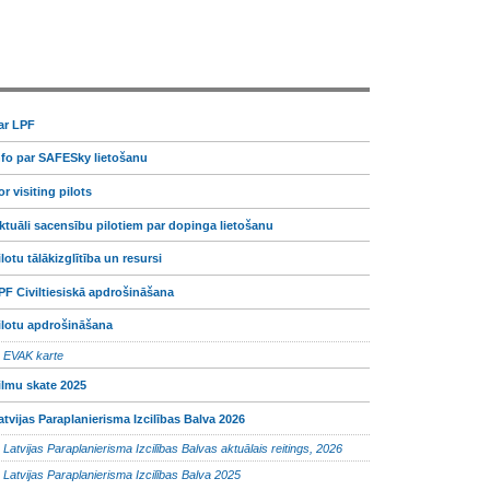
ar LPF
nfo par SAFESky lietošanu
or visiting pilots
ktuāli sacensību pilotiem par dopinga lietošanu
ilotu tālākizglītība un resursi
PF Civiltiesiskā apdrošināšana
ilotu apdrošināšana
EVAK karte
ilmu skate 2025
atvijas Paraplanierisma Izcilības Balva 2026
Latvijas Paraplanierisma Izcilības Balvas aktuālais reitings, 2026
Latvijas Paraplanierisma Izcilības Balva 2025