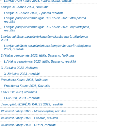
Latvijas PGA kauss 2023, kopvērtējuma rezultāti
Latvijas XC Kauss 2023, Nolikums
Latvijas XC Kauss 2023, 1.posma rezultāti
Latvijas paraplanierisma līgas "XC Kauss 2023" otrā posma
rezultāti
Latvijas paraplanierisma līgas "XC Kauss 2023" kopvērtējums,
rezultāti
Latvijas atklātais paraplanierisma čempionāts maršrutlidojumos
2023
Latvijas atklātais paraplanierisma čempionāts maršrutlidojumos
2023, rezultāti
LV Kalnu cempionats 2023, Itālija, Bassano, Nolikums
LV Kalnu cempionats 2023, Itālija, Bassano, rezultāti
X-Jūrkalne 2023, Nolikums
X-Jūrkalne 2023, rezultāti
Prezidenta Kauss 2023, Nolikums
Prezidenta Kauss 2023, Rezultāti
FUN CUP 2023, Nolikums
FUN CUP 2023, Rezultāti
Jauno pilotu IESPĒJU KAUSS 2023, rezultāti
XContest Latvija 2023 - Motoparaplāni, rezultāti
XContest Latvija 2023 - Pasaule, rezultāti
XContest Latvija 2023 - OPEN, rezultāti