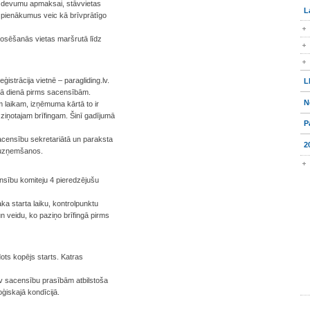
 izdevumu apmaksai, stāvvietas
L
 pienākumus veic kā brīvprātīgo
nosēšanās vietas maršrutā līdz
ģistrācija vietnē – paragliding.lv.
L
šējā dienā pirms sacensībām.
N
am laikam, izņēmuma kārtā to ir
zziņotajam brīfingam. Šinī gadījumā
P
sacensību sekretariātā un paraksta
2
n uzņemšanos.
nsību komiteju 4 pieredzējušu
a starta laiku, kontrolpunktu
un veidu, ko paziņo brīfingā pirms
dots kopējs starts. Katras
m nav sacensību prasībām atbilstoša
oģiskajā kondīcijā.