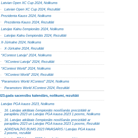
Latvian Open XC Cup 2024, Nolikums
Latvian Open XC Cup 2024, Rezultāti
Prezidenta Kauss 2024, Nolikums
Prezidenta Kauss 2024, Rezultāti
Latvijas Kalnu čempionāts 2024, Nolikums
Latvijas Kalnu čempionāts 2024, Rezultāti
X-Jūrkalne 2024, Nolikums
X-Jūrkalne 2024, Rezultāti
“XContest Latvija” 2024, Nolikums
“XContest Latvija” 2024, Rezultāti
“XContest World” 2024, Nolikums
“XContest World” 2024, Rezultāti
“Paramotors World XContest” 2024, Nolikums
Paramotors World XContest 2024, Rezultāti
023.gada sacensību kalendārs, nolikumi, rezultāti
Latvijas PGA kauss 2023, Nolikums
16. Latvijas atklātais čempionāts nosēšanās precizitātē ar
paraplānu 2023 un Latvijas PGA kausa 2023 1.posms, Nolikums
16. Latvijas atklātais čempionāts nosēšanās precizitātē ar
paraplānu 2023 un Latvijas PGA kausa 2023 1.posms, Rezultāti
ADRENALĪNS BUMS 2023 PAVASARIS / Latvijas PGA kausa
2.posms, rezultāti