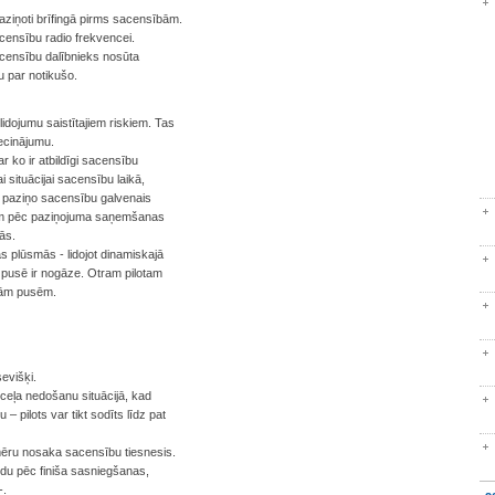
paziņoti brīfingā pirms sacensībām.
acensību radio frekvencei.
sacensību dalībnieks nosūta
u par notikušo.
lidojumu saistītajiem riskiem. Tas
iecinājumu.
r ko ir atbildīgi sacensību
i situācijai sacensību laikā,
ē paziņo sacensību galvenais
otiem pēc paziņojuma saņemšanas
ās.
ās plūsmās - lidojot dinamiskajā
ā pusē ir nogāze. Otram pilotam
ajām pusēm.
sevišķi.
ceļa nedošanu situācijā, kad
 – pilots var tikt sodīts līdz pat
ēru nosaka sacensību tiesnesis.
undu pēc finiša sasniegšanas,
-.