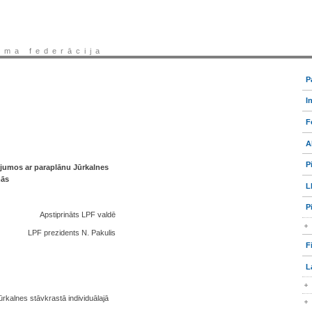
sma federācija
P
I
F
A
P
dojumos ar paraplānu Jūrkalnes
mās
L
P
Apstiprināts LPF valdē
LPF prezidents N. Pakulis
F
L
ūrkalnes stāvkrastā individuālajā