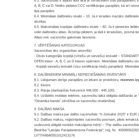
6.3. Sacensībās ir atļauts lidot tikai ar sertificētiem solo paraplāniem, k
A, B, C vai D. Netiks pielaisti CCC sertifikācijas paraplāni, kā arī neser
tipa paraplāni.
6.4. Minimālais dalībnieku skaits – 10. Ja ir ieradies mazāks dalībniek
atceltas.
6.5. Maksimālais kopējais dalībnieku skaits – 60. Ja ir pieteicies lielāk
veikt dalībnieku atlasi. Ārzemju pilotiem, ja tādi ir ieradušies, posmā t
Atlasi veic sacensību galvenais tiesnesis.
7. VĒRTĒŠANAS KATEGORIJAS
Sacensības tiks organizētas atsevišķi:
· Divās kategorijās kopējā (vīriešu un sieviešu) ieskaitē – STANDART
OPEN klase - A, B, C un D klases spārniem. Minimālais dalībnieku skait
· Kopējā sieviešu ieskaitē (visu sertifikāciju klašu paraplāni). Minimālai
8. DALĪBNIEKIEM MINIMĀLI NEPIECIEŠAMAIS INVENTĀRS
8.1. Lidojumam derīgs paraplāns un iekare ar protektoru,
rezerves iz
8.2. Ķivere.
8.3. Rācija (darbojošās frekvencē 446.000 - 446.100).
8.4. Uzlādēts mobilais telefons, sacensību laikā obligāta dalīšanās ar 
“Dinamiķa banda” (drošībai un sacensību skatāmībai).
9. DALĪBAS MAKSA
9.1. Dalības maksa par dalību sacensībās “X-Jūrkalne 2025” ir EUR 2
9.2. Dalības maksu, reģistrējoties sacensību posmam, pilots iemak
uzdevumā obligāti norādot maksājuma mērķī – “Par dalību sacensībās 
Biedrība "Latvijas Paraplanierisma Federācija"; reģ. Nr.: 40008062
LV77HABA0551012413176.