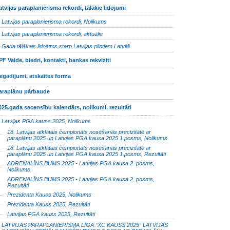
atvijas paraplanierisma rekordi, tālākie lidojumi
Latvijas paraplanierisma rekordi, Nolikums
Latvijas paraplanierisma rekordi, aktuālie
Gada tālākais lidojums starp Latvijas pilotiem Latvijā
PF Valde, biedri, kontakti, bankas rekvizīti
egadījumi, atskaites forma
araplānu pārbaude
025.gada sacensību kalendārs, nolikumi, rezultāti
Latvijas PGA kauss 2025, Nolikums
18. Latvijas atklātais čempionāts nosēšanās precizitātē ar
paraplānu 2025 un Latvijas PGA kausa 2025 1.posms, Nolikums
18. Latvijas atklātais čempionāts nosēšanās precizitātē ar
paraplānu 2025 un Latvijas PGA kausa 2025 1.posms, Rezultāti
ADRENALĪNS BUMS 2025 - Latvijas PGA kausa 2. posms,
Nolikums
ADRENALĪNS BUMS 2025 - Latvijas PGA kausa 2. posms,
Rezultāti
Prezidenta Kauss 2025, Nolikums
Prezidenta Kauss 2025, Rezultāti
Latvijas PGA kauss 2025, Rezultāti
LATVIJAS PARAPLANIERISMA LĪGA “XC KAUSS 2025” LATVIJAS