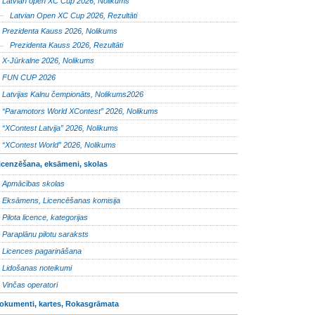
Latvian open XC Cup 2026, Nolikums
Latvian Open XC Cup 2026, Rezultāti
Prezidenta Kauss 2026, Nolikums
Prezidenta Kauss 2026, Rezultāti
X-Jūrkalne 2026, Nolikums
FUN CUP 2026
Latvijas Kalnu čempionāts, Nolikums2026
“Paramotors World XContest” 2026, Nolikums
“XContest Latvija” 2026, Nolikums
“XContest World” 2026, Nolikums
icenzēšana, eksāmeni, skolas
Apmācības skolas
Eksāmens, Licencēšanas komisija
Pilota licence, kategorijas
Paraplānu pilotu saraksts
Licences pagarināšana
Lidošanas noteikumi
Vinčas operatori
okumenti, kartes, Rokasgrāmata