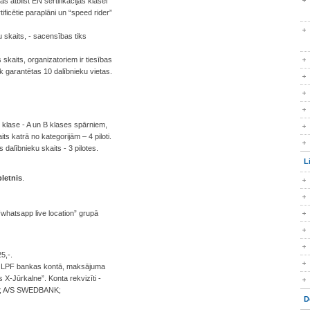
as atbilst EN sertifikācijas klasei
tificētie paraplāni un “speed rider”
u skaits, - sacensības tiks
s skaits, organizatoriem ir tiesības
iek garantētas 10 dalībnieku vietas.
 klase - A un B klases spārniem,
s katrā no kategorijām – 4 piloti.
s dalībnieku skaits - 3 pilotes.
L
pletnis
.
“whatsapp live location” grupā
5,-.
sā LPF bankas kontā, maksājuma
X-Jūrkalne”. Konta rekvizīti -
282; A/S SWEDBANK;
D