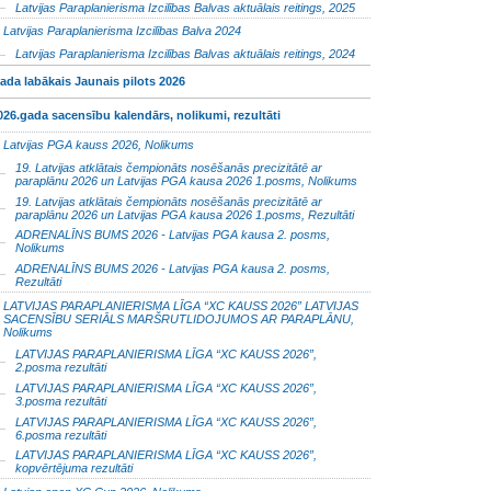
Latvijas Paraplanierisma Izcilības Balvas aktuālais reitings, 2025
Latvijas Paraplanierisma Izcilības Balva 2024
Latvijas Paraplanierisma Izcilības Balvas aktuālais reitings, 2024
ada labākais Jaunais pilots 2026
026.gada sacensību kalendārs, nolikumi, rezultāti
Latvijas PGA kauss 2026, Nolikums
19. Latvijas atklātais čempionāts nosēšanās precizitātē ar
paraplānu 2026 un Latvijas PGA kausa 2026 1.posms, Nolikums
19. Latvijas atklātais čempionāts nosēšanās precizitātē ar
paraplānu 2026 un Latvijas PGA kausa 2026 1.posms, Rezultāti
ADRENALĪNS BUMS 2026 - Latvijas PGA kausa 2. posms,
Nolikums
ADRENALĪNS BUMS 2026 - Latvijas PGA kausa 2. posms,
Rezultāti
LATVIJAS PARAPLANIERISMA LĪGA “XC KAUSS 2026” LATVIJAS
SACENSĪBU SERIĀLS MARŠRUTLIDOJUMOS AR PARAPLĀNU,
Nolikums
LATVIJAS PARAPLANIERISMA LĪGA “XC KAUSS 2026”,
2.posma rezultāti
LATVIJAS PARAPLANIERISMA LĪGA “XC KAUSS 2026”,
3.posma rezultāti
LATVIJAS PARAPLANIERISMA LĪGA “XC KAUSS 2026”,
6.posma rezultāti
LATVIJAS PARAPLANIERISMA LĪGA “XC KAUSS 2026”,
kopvērtējuma rezultāti