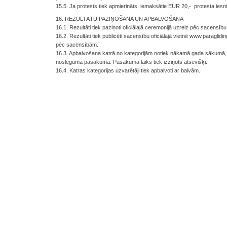
15.5. Ja protests tiek apmierināts, iemaksātie EUR 20,- protesta iesn
16. REZULTĀTU PAZIŅOŠANA UN APBALVOŠANA
16.1. Rezultāti tiek paziņoti oficiālajā ceremonijā uzreiz pēc sacensī
16.2. Rezultāti tiek publicēti sacensību oficiālajā vietnē www.paraglidin
pēc sacensībām.
16.3. Apbalvošana katrā no kategorijām notiek nākamā gada sākumā,
noslēguma pasākumā. Pasākuma laiks tiek izziņots atsevišķi.
16.4. Katras kategorijas uzvarētāji tiek apbalvoti ar balvām.