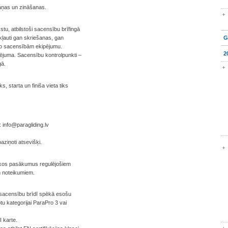
emaņas un zināšanas.
, atbilstoši sacensību brīfingā
ļauti gan skriešanas, gan
G
amo sacensībām ekipējumu.
2
ējuma. Sacensību kontrolpunkti –
gā.
, starta un finiša vieta tiks
s:
info@paragliding.lv
aziņoti atsevišķi.
iskos pasākumus regulējošiem
m noteikumiem.
ot sacensību brīdī spēkā esošu
otu kategorijai ParaPro 3 vai
I karte.