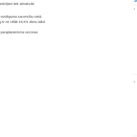
2
iedzējam tiek atmaksāti.
bu noslēguma sacensību vietā.
g.lv ne vēlāk kā trīs dienu laikā
 paraplanierisma sezonas