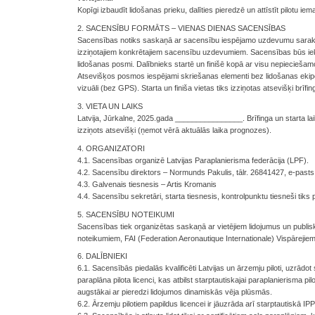
Kopīgi izbaudīt lidošanas prieku, dalīties pieredzē un attīstīt pilotu i
2. SACENSĪBU FORMĀTS – VIENAS DIENAS SACENSĪBAS
Sacensības notiks saskaņā ar sacensību iespējamo uzdevumu sarakstu
izziņotajiem konkrētajiem sacensību uzdevumiem. Sacensības būs iek
lidošanas posmi. Dalībnieks startē un finišē kopā ar visu nepiecieš
Atsevišķos posmos iespējami skriešanas elementi bez lidošanas ekip
vizuāli (bez GPS). Starta un finiša vietas tiks izziņotas atsevišķi brīfin
3. VIETA UN LAIKS
Latvija, Jūrkalne, 2025.gada ________________. Brīfinga un starta laiks
izziņots atsevišķi (ņemot vērā aktuālās laika prognozes).
4. ORGANIZATORI
4.1. Sacensības organizē Latvijas Paraplanierisma federācija (LPF).
4.2. Sacensību direktors – Normunds Pakulis, tālr. 26841427, e-past
4.3. Galvenais tiesnesis – Artis Kromanis
4.4. Sacensību sekretāri, starta tiesnesis, kontrolpunktu tiesneši tiks p
5. SACENSĪBU NOTEIKUMI
Sacensības tiek organizētas saskaņā ar vietējiem lidojumus un publ
noteikumiem, FAI (Federation Aeronautique Internationale) Vispārejie
6. DALĪBNIEKI
6.1. Sacensībās piedalās kvalificēti Latvijas un ārzemju piloti, uzrād
paraplāna pilota licenci, kas atbilst starptautiskajai paraplanierisma pil
augstākai ar pieredzi lidojumos dinamiskās vēja plūsmās.
6.2. Ārzemju pilotiem papildus licencei ir jāuzrāda arī starptautiskā IPP