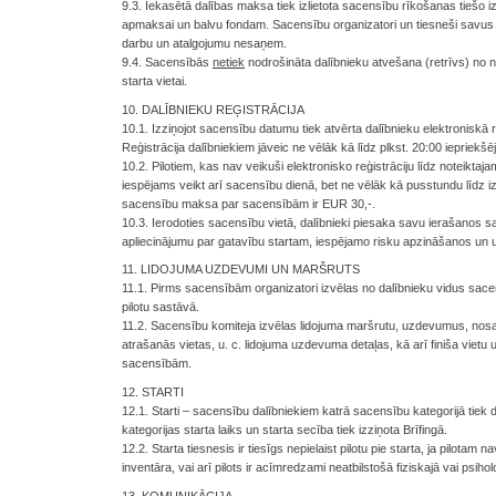
9.3. Iekasētā dalības maksa tiek izlietota sacensību rīkošanas tiešo
apmaksai un balvu fondam. Sacensību organizatori un tiesneši savus
darbu un atalgojumu nesaņem.
9.4. Sacensībās
netiek
nodrošināta dalībnieku atvešana (retrīvs) no 
starta vietai.
10. DALĪBNIEKU REĢISTRĀCIJA
10.1. Izziņojot sacensību datumu tiek atvērta dalībnieku elektroniskā re
Reģistrācija dalībniekiem jāveic ne vēlāk kā līdz plkst. 20:00 iepriek
10.2. Pilotiem, kas nav veikuši elektronisko reģistrāciju līdz noteiktaj
iespējams veikt arī sacensību dienā, bet ne vēlāk kā pusstundu līdz i
sacensību maksa par sacensībām ir EUR 30,-.
10.3. Ierodoties sacensību vietā, dalībnieki piesaka savu ierašanos 
apliecinājumu par gatavību startam, iespējamo risku apzināšanos u
11. LIDOJUMA UZDEVUMI UN MARŠRUTS
11.1. Pirms sacensībām organizatori izvēlas no dalībnieku vidus sace
pilotu sastāvā.
11.2. Sacensību komiteja izvēlas lidojuma maršrutu, uzdevumus, nosak
atrašanās vietas, u. c. lidojuma uzdevuma detaļas, kā arī finiša vietu 
sacensībām.
12. STARTI
12.1. Starti – sacensību dalībniekiem katrā sacensību kategorijā tiek 
kategorijas starta laiks un starta secība tiek izziņota Brīfingā.
12.2. Starta tiesnesis ir tiesīgs nepielaist pilotu pie starta, ja pilota
inventāra, vai arī pilots ir acīmredzami neatbilstošā fiziskajā vai psihol