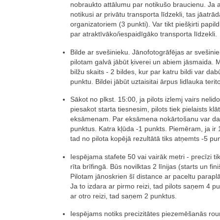
nobraukto attālumu par notikušo braucienu. Ja a
notikusi ar privātu transporta līdzekli, tas jāatrā
organizatoriem (3 punkti). Var tikt piešķirti papil
par atraktīvāko/iespaidīgāko transporta līdzekli.
Bilde ar svešinieku. Jānofotogrāfējas ar svešinie
pilotam galvā jābūt ķiverei un abiem jāsmaida. 
bilžu skaits - 2 bildes, kur par katru bildi var dab
punktu. Bildei jābūt uztaisitai ārpus lidlauka terito
Sākot no plkst. 15:00, ja pilots izlemj vairs nelido
piesakot starta tiesnesim, pilots tiek pielaists klāt
eksāmenam. Par eksāmena nokārtošanu var da
punktus. Katra kļūda -1 punkts. Piemēram, ja ir 
tad no pilota kopējā rezultātā tiks atņemts -5 pun
Iespējama stafete 50 vai vairāk metri - precīzi ti
rīta brīfingā. Būs novilktas 2 līnijas (starts un fini
Pilotam jānoskrien šī distance ar paceltu parapl
Ja to izdara ar pirmo reizi, tad pilots saņem 4 p
ar otro reizi, tad saņem 2 punktus.
Iespējams notiks precizitātes piezemēšanās rou