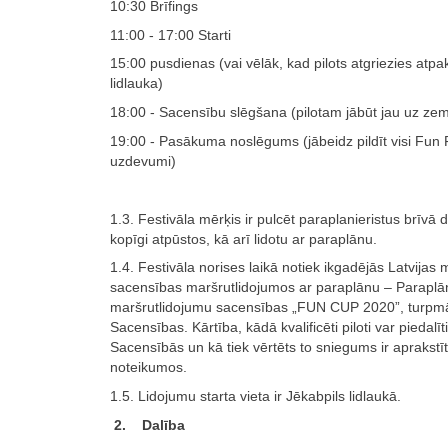
10:30 Brīfings
11:00 - 17:00 Starti
15:00 pusdienas (vai vēlāk, kad pilots atgriezies atpa
lidlauka)
18:00 - Sacensību slēgšana (pilotam jābūt jau uz ze
19:00 - Pasākuma noslēgums (jābeidz pildīt visi Fun 
uzdevumi)
1.3. Festivāla mērķis ir pulcēt paraplanieristus brīvā d
kopīgi atpūstos, kā arī lidotu ar paraplānu.
1.4. Festivāla norises laikā notiek ikgadējās Latvijas
sacensības maršrutlidojumos ar paraplānu – Paraplā
maršrutlidojumu sacensības „FUN CUP 2020”, turpm
Sacensības. Kārtība, kādā kvalificēti piloti var piedalīt
Sacensībās un kā tiek vērtēts to sniegums ir aprakstīt
noteikumos.
1.5. Lidojumu starta vieta ir Jēkabpils lidlaukā.
2. Dalība