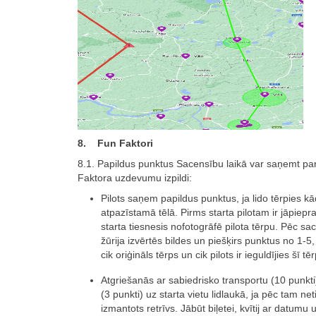
8. Fun Faktori
8.1. Papildus punktus Sacensību laikā var saņemt pa
Faktora uzdevumu izpildi:
Pilots saņem papildus punktus, ja lido tērpies k
atpazīstamā tēlā. Pirms starta pilotam ir jāpiepra
starta tiesnesis nofotogrāfē pilota tērpu. Pēc s
žūrija izvērtēs bildes un piešķirs punktus no 1-5,
cik oriģināls tērps un cik pilots ir ieguldījies šī tē
Atgriešanās ar sabiedrisko transportu (10 punkti)
(3 punkti) uz starta vietu lidlaukā, ja pēc tam net
izmantots retrīvs. Jābūt biļetei, kvītij ar datumu 