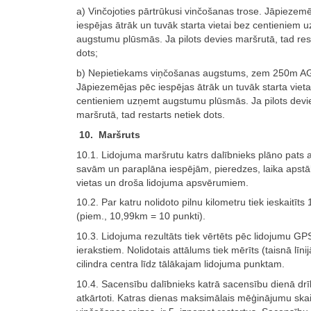
a) Vinčojoties pārtrūkusi vinčošanas trose. Jāpiezem
iespējas ātrāk un tuvāk starta vietai bez centieniem 
augstumu plūsmās. Ja pilots devies maršrutā, tad rest
dots;
b) Nepietiekams viņčošanas augstums, zem 250m A
Jāpiezemējas pēc iespējas ātrāk un tuvāk starta vieta
centieniem uzņemt augstumu plūsmās. Ja pilots devi
maršrutā, tad restarts netiek dots.
10. Maršruts
10.1. Lidojuma maršrutu katrs dalībnieks plāno pats 
savām un paraplāna iespējām, pieredzes, laika apstā
vietas un droša lidojuma apsvērumiem.
10.2. Par katru nolidoto pilnu kilometru tiek ieskaitīts
(piem., 10,99km = 10 punkti).
10.3. Lidojuma rezultāts tiek vērtēts pēc lidojumu GP
ierakstiem. Nolidotais attālums tiek mērīts (taisnā līnij
cilindra centra līdz tālākajam lidojuma punktam.
10.4. Sacensību dalībnieks katrā sacensību dienā drīk
atkārtoti. Katras dienas maksimālais mēģinājumu skai