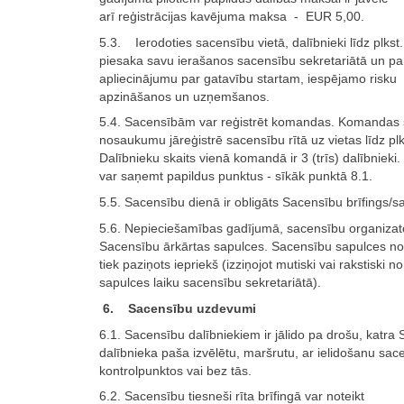
arī reģistrācijas kavējuma maksa - EUR 5,00.
5.3. Ierodoties sacensību vietā, dalībnieki līdz plkst
piesaka savu ierašanos sacensību sekretariātā un pa
apliecinājumu par gatavību startam, iespējamo risku
apzināšanos un uzņemšanos.
5.4. Sacensībām var reģistrēt komandas. Komandas 
nosaukumu jāreģistrē sacensību rītā uz vietas līdz plk
Dalībnieku skaits vienā komandā ir 3 (trīs) dalībniek
var saņemt papildus punktus - sīkāk punktā 8.1.
5.5. Sacensību dienā ir obligāts Sacensību brīfings/s
5.6. Nepieciešamības gadījumā, sacensību organizat
Sacensību ārkārtas sapulces. Sacensību sapulces nor
tiek paziņots iepriekš (izziņojot mutiski vai rakstiski n
sapulces laiku sacensību sekretariātā).
6. Sacensību uzdevumi
6.1. Sacensību dalībniekiem ir jālido pa drošu, katra
dalībnieka paša izvēlētu, maršrutu, ar ielidošanu sac
kontrolpunktos vai bez tās.
6.2. Sacensību tiesneši rīta brīfingā var noteikt