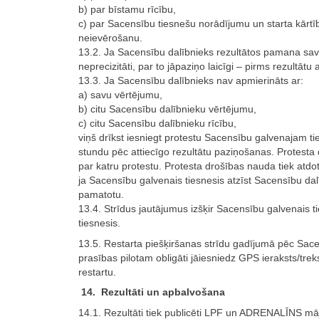
b) par bīstamu rīcību,
c) par Sacensību tiesnešu norādījumu un starta kārtī
neievērošanu.
13.2. Ja Sacensību dalībnieks rezultātos pamana savu
neprecizitāti, par to jāpaziņo laicīgi – pirms rezultāt
13.3. Ja Sacensību dalībnieks nav apmierināts ar:
a) savu vērtējumu,
b) citu Sacensību dalībnieku vērtējumu,
c) citu Sacensību dalībnieku rīcību,
viņš drīkst iesniegt protestu Sacensību galvenajam t
stundu pēc attiecīgo rezultātu paziņošanas. Protest
par katru protestu. Protesta drošības nauda tiek atd
ja Sacensību galvenais tiesnesis atzīst Sacensību dal
pamatotu.
13.4. Strīdus jautājumus izšķir Sacensību galvenais 
tiesnesis.
13.5. Restarta piešķiršanas strīdu gadījumā pēc Sac
prasības pilotam obligāti jāiesniedz GPS ieraksts/trek
restartu.
14. Rezultāti un apbalvošana
14.1. Rezultāti tiek publicēti LPF un ADRENALĪNS māj