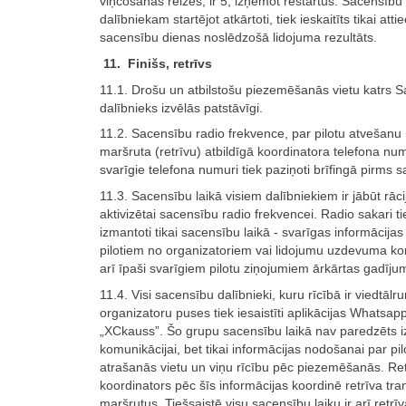
viņčošanas reizes, ir 5, izņemot restartus. Sacensību
dalībniekam startējot atkārtoti, tiek ieskaitīts tikai atti
sacensību dienas noslēdzošā lidojuma rezultāts.
11. Finišs, retrīvs
11.1. Drošu un atbilstošu piezemēšanās vietu katrs 
dalībnieks izvēlās patstāvīgi.
11.2. Sacensību radio frekvence, par pilotu atvešanu
maršruta (retrīvu) atbildīgā koordinatora telefona num
svarīgie telefona numuri tiek paziņoti brīfingā pirms
11.3. Sacensību laikā visiem dalībniekiem ir jābūt rāci
aktivizētai sacensību radio frekvencei. Radio sakari ti
izmantoti tikai sacensību laikā - svarīgas informācija
pilotiem no organizatoriem vai lidojumu uzdevuma kom
arī īpaši svarīgiem pilotu ziņojumiem ārkārtas gadīju
11.4. Visi sacensību dalībnieki, kuru rīcībā ir viedtālru
organizatoru puses tiek iesaistīti aplikācijas Whatsap
„XCkauss”. Šo grupu sacensību laikā nav paredzēts 
komunikācijai, bet tikai informācijas nodošanai par pil
atrašanās vietu un viņu rīcību pēc piezemēšanās. Ret
koordinators pēc šīs informācijas koordinē retrīva tra
maršrutus. Tiešsaistē visu sacensību laiku ir arī retrīv