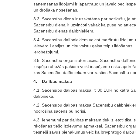
saņemšanas lidojumi ir jāpārtrauc un jāveic pēc iespē
un drošāka nosēšanās.
3.3. Sacensību diena ir uzskatāma par notikušu, ja at
Sacensību dienā ir uzvinčoti vairāk kā puse no attiec
Sacensību dienas dalībniekiem.
3.4. Sacensību dalībniekiem veicot maršrutu lidojumus
jāievēro Latvijas un citu valstu gaisa telpu lidošanas
ierobežojumi.
3.5. Sacensību organizatori aicina Sacensību dalībni
iespēju robežās pašiem veikt iespējamo risku apdroš
kas Sacensību dalībniekam var rasties Sacensību nori
4. Dalības maksa
4.1. Sacensību dalības maksa ir: 30 EUR no katra S
dalībnieka.
4.2. Sacensību dalības maksa Sacensību dalībnieki
nodrošina sacensību norisi.
4.3. Ieņēmumi par dalības maksām tiek izlietoti tikai
rīkošanas tiešo izdevumu apmaksai. Sacensību organ
tiesneši savus pienākumus veic kā brīvprātīgo darbu