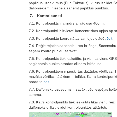
papildus uzdevumus (Fun Faktorus), kurus izpildot S
dalībniekiem ir iespēja saņemt papildus punktus.
7. Kontrolpunkti
7.1. Kontrolpunkts ir cilindrs ar rādiusu 400 m.
7.2. Kontrolpunkti ir izvietoti koncentriskos apļos ap st
7.3. Kontrolpunktu koordinātas var lejupielādēt
šeit
.
7.4. Reģistrējoties sacensību rīta brīfingā, Sacensību 
saņem kontrolpunktu sarakstu.
7.5. Kontrolpunkts tiek ieskaitīts, ja vismaz viens GPS
saglabātais punkts atrodas cilindra iekšpusē.
7.6. Kontrolpunktiem ir piešķirtas dažādas vērtības. 
mazāka vērtība, tālākiem – lielāka. Katra kontrolpunkt
norādīta
šeit
.
7.7. Dalībnieku uzdevums ir savākt pēc iespējas lielā
summu.
7.8. Katrs kontrolpunkts tiek ieskaitīts tikai vienu reiz
dalībnieks drīkst ielidot kontrolpunktos atkārtoti.