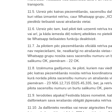
transports.
11.5. Uzreiz pēc katras piezemēšanās, sacensību dalī
kuri vēlas izmantot retrīvu, caur Whatsapp grupu „X
pieslēdz tiešsaisti savai atrašanās vietai.
11.6. Uzreiz pēc tam, kad piloti tiek uzņemti retrīva tr
vai arī, ja kāda iemesla dēļ nolemj atteikties no pieteik
tie Whatsapp tiešsaistes funkciju deaktivizē.
11.7. Ja pilotiem pēc piezemēšanās oficiālā retrīva p
nav nepieciešami, tie, neatkarīgi no atrašanās vietas
Whatsapp grupu nosūta savu sacensību numuru un b
salikumu OK, piemēram - 22 OK.
11.8. Izņēmuma gadījumos, tie piloti, kuriem nav vied
pēc katras piezemēšanās nosūta retrīva koordinator
kurā norāda pilota sacensību numuru un atrašanās vi
piemēram - 23 N56.12,715 E025.45,335, bet, ja retrī
pilota sacensību numuru un burtu salikumu OK, pie
11.9. Ierodoties atpakaļ Festivāla bāzes nometnē, k
dalībniekam sava ierašanās obligāti jāpiesaka retrīv
11.10. Ja dalībnieks nevēlas vai nevar atgriezties F