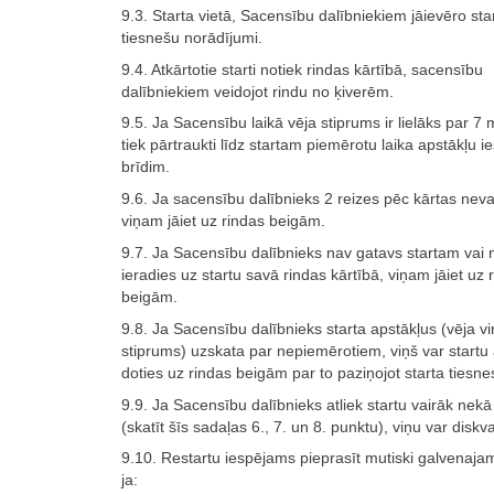
9.3. Starta vietā, Sacensību dalībniekiem jāievēro sta
tiesnešu norādījumi.
9.4. Atkārtotie starti notiek rindas kārtībā, sacensību
dalībniekiem veidojot rindu no ķiverēm.
9.5. Ja Sacensību laikā vēja stiprums ir lielāks par 7 m
tiek pārtraukti līdz startam piemērotu laika apstākļu 
brīdim.
9.6. Ja sacensību dalībnieks 2 reizes pēc kārtas neva
viņam jāiet uz rindas beigām.
9.7. Ja Sacensību dalībnieks nav gatavs startam vai 
ieradies uz startu savā rindas kārtībā, viņam jāiet uz 
beigām.
9.8. Ja Sacensību dalībnieks starta apstākļus (vēja vi
stiprums) uzskata par nepiemērotiem, viņš var startu a
doties uz rindas beigām par to paziņojot starta tiesne
9.9. Ja Sacensību dalībnieks atliek startu vairāk nekā
(skatīt šīs sadaļas 6., 7. un 8. punktu), viņu var diskval
9.10. Restartu iespējams pieprasīt mutiski galvenaja
ja: