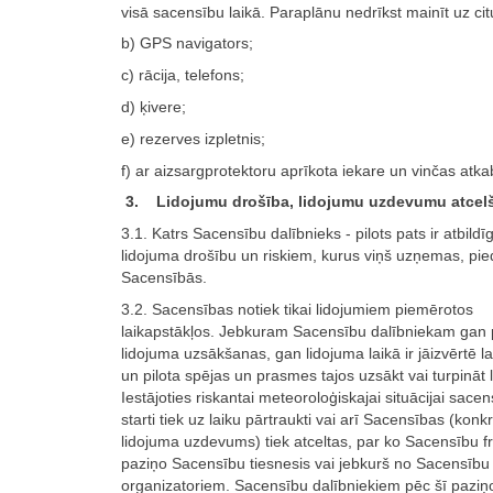
visā sacensību laikā. Paraplānu nedrīkst mainīt uz cit
b) GPS navigators;
c) rācija, telefons;
d) ķivere;
e) rezerves izpletnis;
f) ar aizsargprotektoru aprīkota iekare un vinčas atka
3. Lidojumu drošība, lidojumu uzdevumu atcel
3.1. Katrs Sacensību dalībnieks - pilots pats ir atbild
lidojuma drošību un riskiem, kurus viņš uzņemas, pie
Sacensībās.
3.2. Sacensības notiek tikai lidojumiem piemērotos
laikapstākļos. Jebkuram Sacensību dalībniekam gan 
lidojuma uzsākšanas, gan lidojuma laikā ir jāizvērtē la
un pilota spējas un prasmes tajos uzsākt vai turpināt 
Iestājoties riskantai meteoroloģiskajai situācijai sacen
starti tiek uz laiku pārtraukti vai arī Sacensības (konk
lidojuma uzdevums) tiek atceltas, par ko Sacensību 
paziņo Sacensību tiesnesis vai jebkurš no Sacensību
organizatoriem. Sacensību dalībniekiem pēc šī pazi