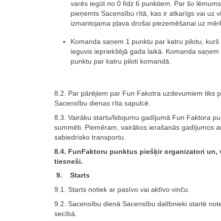
varēs iegūt no 0 līdz 6 punktiem. Par šo lēmums 
pieņemts Sacensību rītā, kas ir atkarīgs vai uz v
izmantojama pļava drošai piezemēšanai uz mērķ
Komanda saņem 1 punktu par katru pilotu, kurš 
ieguvis iepriekšējā gada laikā. Komanda saņem 
punktu par katru piloti komandā.
8.2. Par pārējiem par Fun Fakotra uzdevumiem tiks p
Sacensību dienas rīta sapulcē.
8.3. Vairāku startu/lidojumu gadījumā Fun Faktora pun
summēti. Piemēram, vairākos ierašanās gadījumos a
sabiedrisko transportu.
8.4. FunFaktoru punktus piešķir organizatori un, 
tiesneši.
9. Starts
9.1. Starts notiek ar pasīvo vai aktīvo vinču.
9.2. Sacensību dienā Sacensību dalībnieki startē note
secībā.