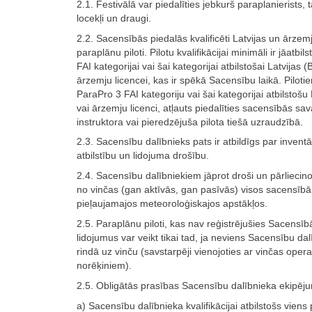
2.1. Festivālā var piedalīties jebkurš paraplanierists,
locekļi un draugi.
2.2. Sacensībās piedalās kvalificēti Latvijas un ārzem
paraplānu piloti. Pilotu kvalifikācijai minimāli ir jāatbil
FAI kategorijai vai šai kategorijai atbilstošai Latvijas (
ārzemju licencei, kas ir spēkā Sacensību laikā. Piloti
ParaPro 3 FAI kategoriju vai šai kategorijai atbilstošu 
vai ārzemju licenci, atļauts piedalīties sacensībās sav
instruktora vai pieredzējuša pilota tiešā uzraudzībā.
2.3. Sacensību dalībnieks pats ir atbildīgs par invent
atbilstību un lidojuma drošību.
2.4. Sacensību dalībniekiem jāprot droši un pārliecinoš
no vinčas (gan aktīvās, gan pasīvās) visos sacensīb
pieļaujamajos meteoroloģiskajos apstākļos.
2.5. Paraplānu piloti, kas nav reģistrējušies Sacensī
lidojumus var veikt tikai tad, ja neviens Sacensību da
rindā uz vinču (savstarpēji vienojoties ar vinčas oper
norēķiniem).
2.5. Obligātās prasības Sacensību dalībnieka ekipē
a) Sacensību dalībnieka kvalifikācijai atbilstošs viens