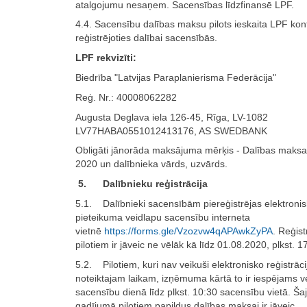
atalgojumu nesaņem. Sacensības līdzfinansē LPF.
4.4. Sacensību dalības maksu pilots ieskaita LPF kon
reģistrējoties dalībai sacensībās.
LPF rekvizīti:
Biedrība "Latvijas Paraplanierisma Federācija"
Reģ. Nr.: 40008062282
Augusta Deglava iela 126-45, Rīga, LV-1082
LV77HABA0551012413176, AS SWEDBANK
Obligāti jānorāda maksājuma mērķis - Dalības mak
2020 un dalībnieka vārds, uzvārds.
5. Dalībnieku reģistrācija
5.1. Dalībnieki sacensībām piereģistrējas elektronisk
pieteikuma veidlapu sacensību interneta
vietnē
https://forms.gle/Vzozvw4qAPAwkZyPA
. Reģist
pilotiem ir jāveic ne vēlāk kā līdz 01.08.2020, plkst. 1
5.2. Pilotiem, kuri nav veikuši elektronisko reģistrācij
noteiktajam laikam, izņēmuma kārtā to ir iespējams ve
sacensību dienā līdz plkst. 10:30 sacensību vietā. Ša
gadījumā pilotiem papildus dalības maksai ir jāveic