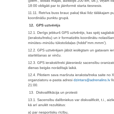
(piem., dodas mājās, aizlidojis 200 km, utt.), viņam l
18:00 obligāti par to jāinformē starta tiesnesis.
11.11. Retrīva buss brauc pakaļ tikai līdz tālākajam 
koordināšu punktu grupā.
12. GPS uztvērējs
12.1. Derīgs jebkurš GPS uztvērējs, kas spēj saglabā
(ierakstu/treku) un ir formatizēts koordinātu nolasīša
minūtes–minūšu tūkstošdaļas (hddd°mm.mmm').
12.2. GPS uztvērējam jābūt ieslēgtam un gatavam iera
startēšanas ar vinču.
12.3. GPS ieraksti/treki jāiesniedz sacensību oraniza
dienas beigās norādītajā laikā.
12.4. Pilotiem sava maršruta ieraksta/treka saite no 
organziatoru e-pasta adresi
dzintars@adrenalins.lv
lī
21:00.
13. Diskvalifikācija un protesti
13.1. Sacensību dalībniekus var diskvalificēt, t.i., aizl
kā arī anulēt rezultātus:
a) par nesportisku rīcību,