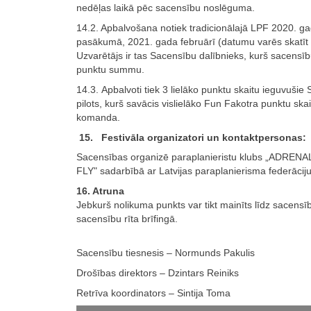
nedēļas laikā pēc sacensību noslēguma.
14.2. Apbalvošana notiek tradicionālajā LPF 2020. 
pasākumā, 2021. gada februārī (datumu varēs skatīt
Uzvarētājs ir tas Sacensību dalībnieks, kurš sacensību 
punktu summu.
14.3. Apbalvoti tiek 3 lielāko punktu skaitu ieguvušie
pilots, kurš savācis vislielāko Fun Fakotra punktu skai
komanda.
15. Festivāla organizatori un kontaktpersonas:
Sacensības organizē paraplanieristu klubs „ADRENA
FLY" sadarbībā ar Latvijas paraplanierisma federāciju
16. Atruna
Jebkurš nolikuma punkts var tikt mainīts līdz sacen
sacensību rīta brīfingā.
Sacensību tiesnesis – Normunds Pakulis
Drošības direktors – Dzintars Reiniks
Retrīva koordinators – Sintija Toma