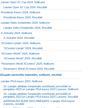
Latvian Open XC Cup 2024, Nolikums
Latvian Open XC Cup 2024, Rezultāti
Prezidenta Kauss 2024, Nolikums
Prezidenta Kauss 2024, Rezultāti
Latvijas Kalnu čempionāts 2024, Nolikums
Latvijas Kalnu čempionāts 2024, Rezultāti
X-Jūrkalne 2024, Nolikums
X-Jūrkalne 2024, Rezultāti
“XContest Latvija” 2024, Nolikums
“XContest Latvija” 2024, Rezultāti
“XContest World” 2024, Nolikums
“XContest World” 2024, Rezultāti
“Paramotors World XContest” 2024, Nolikums
Paramotors World XContest 2024, Rezultāti
023.gada sacensību kalendārs, nolikumi, rezultāti
Latvijas PGA kauss 2023, Nolikums
16. Latvijas atklātais čempionāts nosēšanās precizitātē ar
paraplānu 2023 un Latvijas PGA kausa 2023 1.posms, Nolikums
16. Latvijas atklātais čempionāts nosēšanās precizitātē ar
paraplānu 2023 un Latvijas PGA kausa 2023 1.posms, Rezultāti
ADRENALĪNS BUMS 2023 PAVASARIS / Latvijas PGA kausa
2.posms, rezultāti