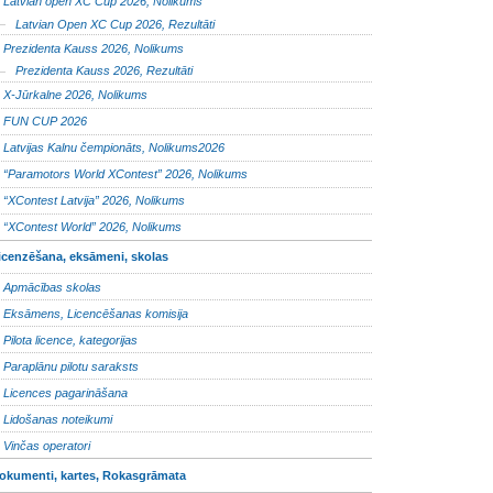
Latvian open XC Cup 2026, Nolikums
Latvian Open XC Cup 2026, Rezultāti
Prezidenta Kauss 2026, Nolikums
Prezidenta Kauss 2026, Rezultāti
X-Jūrkalne 2026, Nolikums
FUN CUP 2026
Latvijas Kalnu čempionāts, Nolikums2026
“Paramotors World XContest” 2026, Nolikums
“XContest Latvija” 2026, Nolikums
“XContest World” 2026, Nolikums
icenzēšana, eksāmeni, skolas
Apmācības skolas
Eksāmens, Licencēšanas komisija
Pilota licence, kategorijas
Paraplānu pilotu saraksts
Licences pagarināšana
Lidošanas noteikumi
Vinčas operatori
okumenti, kartes, Rokasgrāmata