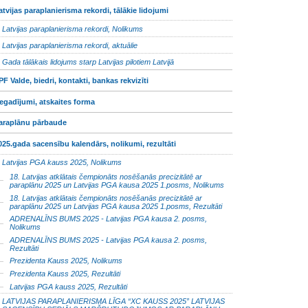
atvijas paraplanierisma rekordi, tālākie lidojumi
Latvijas paraplanierisma rekordi, Nolikums
Latvijas paraplanierisma rekordi, aktuālie
Gada tālākais lidojums starp Latvijas pilotiem Latvijā
PF Valde, biedri, kontakti, bankas rekvizīti
egadījumi, atskaites forma
araplānu pārbaude
025.gada sacensību kalendārs, nolikumi, rezultāti
Latvijas PGA kauss 2025, Nolikums
18. Latvijas atklātais čempionāts nosēšanās precizitātē ar
paraplānu 2025 un Latvijas PGA kausa 2025 1.posms, Nolikums
18. Latvijas atklātais čempionāts nosēšanās precizitātē ar
paraplānu 2025 un Latvijas PGA kausa 2025 1.posms, Rezultāti
ADRENALĪNS BUMS 2025 - Latvijas PGA kausa 2. posms,
Nolikums
ADRENALĪNS BUMS 2025 - Latvijas PGA kausa 2. posms,
Rezultāti
Prezidenta Kauss 2025, Nolikums
Prezidenta Kauss 2025, Rezultāti
Latvijas PGA kauss 2025, Rezultāti
LATVIJAS PARAPLANIERISMA LĪGA “XC KAUSS 2025” LATVIJAS