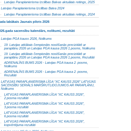
Latvijas Paraplanierisma Izcilības Balvas aktuālais reitings, 2025
Latvijas Paraplanierisma Izcilības Balva 2024
Latvijas Paraplanierisma Izcilības Balvas aktuālais reitings, 2024
ada labākais Jaunais pilots 2026
026.gada sacensību kalendārs, nolikumi, rezultāti
Latvijas PGA kauss 2026, Nolikums
19. Latvijas atklātais čempionāts nosēšanās precizitātē ar
paraplānu 2026 un Latvijas PGA kausa 2026 1.posms, Nolikums
19. Latvijas atklātais čempionāts nosēšanās precizitātē ar
paraplānu 2026 un Latvijas PGA kausa 2026 1.posms, Rezultāti
ADRENALĪNS BUMS 2026 - Latvijas PGA kausa 2. posms,
Nolikums
ADRENALĪNS BUMS 2026 - Latvijas PGA kausa 2. posms,
Rezultāti
LATVIJAS PARAPLANIERISMA LĪGA “XC KAUSS 2026” LATVIJAS
SACENSĪBU SERIĀLS MARŠRUTLIDOJUMOS AR PARAPLĀNU,
Nolikums
LATVIJAS PARAPLANIERISMA LĪGA “XC KAUSS 2026”,
2.posma rezultāti
LATVIJAS PARAPLANIERISMA LĪGA “XC KAUSS 2026”,
3.posma rezultāti
LATVIJAS PARAPLANIERISMA LĪGA “XC KAUSS 2026”,
6.posma rezultāti
LATVIJAS PARAPLANIERISMA LĪGA “XC KAUSS 2026”,
kopvērtējuma rezultāti