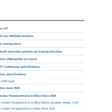
ar LPF
nfo par SAFESky lietošanu
or visiting pilots
ktuāli sacensību pilotiem par dopinga lietošanu
ilotu tālākizglītība un resursi
PF Civiltiesiskā apdrošināšana
ilotu apdrošināšana
EVAK karte
ilmu skate 2025
atvijas Paraplanierisma Izcilības Balva 2026
Latvijas Paraplanierisma Izcilības Balvas aktuālais reitings, 2026
Latvijas Paraplanierisma Izcilības Balva 2025