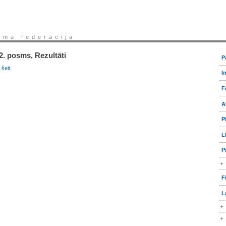
sma federācija
. posms, Rezultāti
P
šeit.
I
F
A
P
L
P
F
L