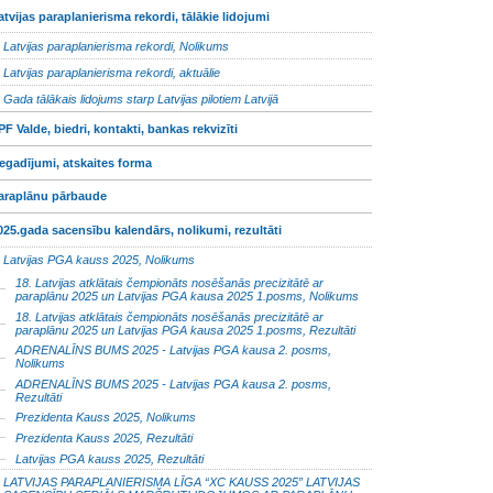
atvijas paraplanierisma rekordi, tālākie lidojumi
Latvijas paraplanierisma rekordi, Nolikums
Latvijas paraplanierisma rekordi, aktuālie
Gada tālākais lidojums starp Latvijas pilotiem Latvijā
PF Valde, biedri, kontakti, bankas rekvizīti
egadījumi, atskaites forma
araplānu pārbaude
025.gada sacensību kalendārs, nolikumi, rezultāti
Latvijas PGA kauss 2025, Nolikums
18. Latvijas atklātais čempionāts nosēšanās precizitātē ar
paraplānu 2025 un Latvijas PGA kausa 2025 1.posms, Nolikums
18. Latvijas atklātais čempionāts nosēšanās precizitātē ar
paraplānu 2025 un Latvijas PGA kausa 2025 1.posms, Rezultāti
ADRENALĪNS BUMS 2025 - Latvijas PGA kausa 2. posms,
Nolikums
ADRENALĪNS BUMS 2025 - Latvijas PGA kausa 2. posms,
Rezultāti
Prezidenta Kauss 2025, Nolikums
Prezidenta Kauss 2025, Rezultāti
Latvijas PGA kauss 2025, Rezultāti
LATVIJAS PARAPLANIERISMA LĪGA “XC KAUSS 2025” LATVIJAS