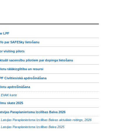
ar LPF
nfo par SAFESky lietošanu
or visiting pilots
ktuāli sacensību pilotiem par dopinga lietošanu
ilotu tālākizglītība un resursi
PF Civiltiesiskā apdrošināšana
ilotu apdrošināšana
EVAK karte
ilmu skate 2025
atvijas Paraplanierisma Izcilības Balva 2026
Latvijas Paraplanierisma Izcilības Balvas aktuālais reitings, 2026
Latvijas Paraplanierisma Izcilības Balva 2025