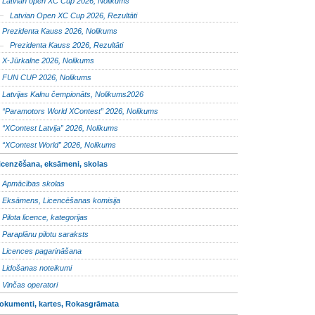
Latvian open XC Cup 2026, Nolikums
Latvian Open XC Cup 2026, Rezultāti
Prezidenta Kauss 2026, Nolikums
Prezidenta Kauss 2026, Rezultāti
X-Jūrkalne 2026, Nolikums
FUN CUP 2026, Nolikums
Latvijas Kalnu čempionāts, Nolikums2026
“Paramotors World XContest” 2026, Nolikums
“XContest Latvija” 2026, Nolikums
“XContest World” 2026, Nolikums
icenzēšana, eksāmeni, skolas
Apmācības skolas
Eksāmens, Licencēšanas komisija
Pilota licence, kategorijas
Paraplānu pilotu saraksts
Licences pagarināšana
Lidošanas noteikumi
Vinčas operatori
okumenti, kartes, Rokasgrāmata