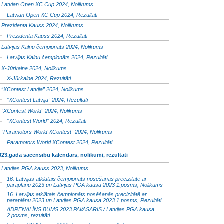
Latvian Open XC Cup 2024, Nolikums
Latvian Open XC Cup 2024, Rezultāti
Prezidenta Kauss 2024, Nolikums
Prezidenta Kauss 2024, Rezultāti
Latvijas Kalnu čempionāts 2024, Nolikums
Latvijas Kalnu čempionāts 2024, Rezultāti
X-Jūrkalne 2024, Nolikums
X-Jūrkalne 2024, Rezultāti
“XContest Latvija” 2024, Nolikums
“XContest Latvija” 2024, Rezultāti
“XContest World” 2024, Nolikums
“XContest World” 2024, Rezultāti
“Paramotors World XContest” 2024, Nolikums
Paramotors World XContest 2024, Rezultāti
023.gada sacensību kalendārs, nolikumi, rezultāti
Latvijas PGA kauss 2023, Nolikums
16. Latvijas atklātais čempionāts nosēšanās precizitātē ar
paraplānu 2023 un Latvijas PGA kausa 2023 1.posms, Nolikums
16. Latvijas atklātais čempionāts nosēšanās precizitātē ar
paraplānu 2023 un Latvijas PGA kausa 2023 1.posms, Rezultāti
ADRENALĪNS BUMS 2023 PAVASARIS / Latvijas PGA kausa
2.posms, rezultāti