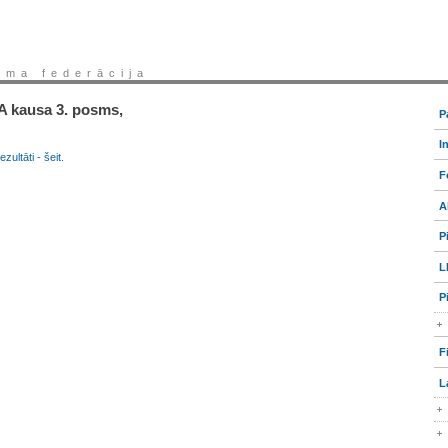
sma federācija
 kausa 3. posms,
P
I
ltāti - šeit.
F
A
P
L
P
F
L