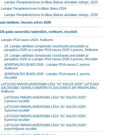
Latvijas Paraplanierisma Izcilības Balvas aktuālais reitings, 2025
Latvijas Paraplanierisma Izcilības Balva 2024
Latvijas Paraplanierisma Izcilības Balvas aktuālais reitings, 2024
ada labākais Jaunais pilots 2026
026.gada sacensību kalendārs, nolikumi, rezultāti
Latvijas PGA kauss 2026, Nolikums
19. Latvijas atklātais čempionāts nosēšanās precizitātē ar
paraplānu 2026 un Latvijas PGA kausa 2026 1.posms, Nolikums
19. Latvijas atklātais čempionāts nosēšanās precizitātē ar
paraplānu 2026 un Latvijas PGA kausa 2026 1.posms, Rezultāti
ADRENALĪNS BUMS 2026 - Latvijas PGA kausa 2. posms,
Nolikums
ADRENALĪNS BUMS 2026 - Latvijas PGA kausa 2. posms,
Rezultāti
LATVIJAS PARAPLANIERISMA LĪGA “XC KAUSS 2026” LATVIJAS
SACENSĪBU SERIĀLS MARŠRUTLIDOJUMOS AR PARAPLĀNU,
Nolikums
LATVIJAS PARAPLANIERISMA LĪGA “XC KAUSS 2026”,
2.posma rezultāti
LATVIJAS PARAPLANIERISMA LĪGA “XC KAUSS 2026”,
3.posma rezultāti
LATVIJAS PARAPLANIERISMA LĪGA “XC KAUSS 2026”,
6.posma rezultāti
LATVIJAS PARAPLANIERISMA LĪGA “XC KAUSS 2026”,
kopvērtējuma rezultāti