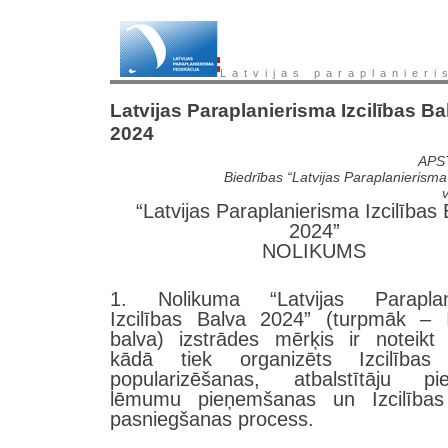
Latvijas paraplanieri
Latvijas Paraplanierisma Izcilības Ba
2024
APS
Biedrības “Latvijas Paraplanierisma
“Latvijas Paraplanierisma Izcilības
2024”
NOLIKUMS
1. Nolikuma “Latvijas Paraplan
Izcilības Balva 2024” (turpmāk – I
balva) izstrādes mērķis ir noteikt 
kādā tiek organizēts Izcilības
popularizēšanas, atbalstītāju pie
lēmumu pieņemšanas un Izcilības
pasniegšanas process.