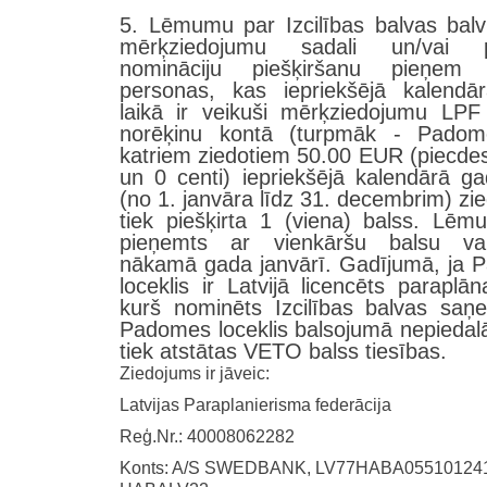
5. Lēmumu par Izcilības balvas bal
mērķziedojumu sadali un/vai p
nomināciju piešķiršanu pieņem f
personas, kas iepriekšējā kalendā
laikā ir veikuši mērķziedojumu LP
norēķinu kontā (turpmāk - Padom
katriem ziedotiem 50.00 EUR (piecdes
un 0 centi) iepriekšējā kalendārā ga
(no 1. janvāra līdz 31. decembrim) zi
tiek piešķirta 1 (viena) balss. Lēm
pieņemts ar vienkāršu balsu va
nākamā gada janvārī. Gadījumā, ja
loceklis ir Latvijā licencēts paraplān
kurš nominēts Izcilības balvas saņ
Padomes loceklis balsojumā nepiedal
tiek atstātas VETO balss tiesības.
Ziedojums ir jāveic:
Latvijas Paraplanierisma federācija
Reģ.Nr.: 40008062282
Konts: A/S SWEDBANK, LV77HABA05510124