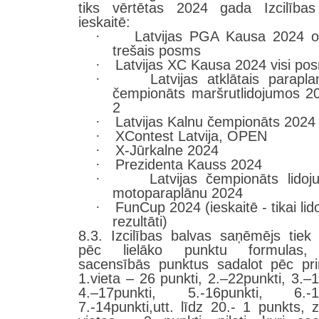
tiks vērtētas 2024 gada Izcilības
ieskaitē:
·
Latvijas PGA Kausa 2024 o
trešais posms
·
Latvijas XC Kausa 2024 visi po
·
Latvijas atklātais parapla
čempionāts maršrutlidojumos 2
2
·
Latvijas Kalnu čempionāts 2024
·
XContest Latvija, OPEN
·
X-Jūrkalne 2024
·
Prezidenta Kauss 2024
·
Latvijas čempionāts lido
motoparaplānu 2024
·
FunCup 2024 (ieskaitē - tikai li
rezultāti)
8.3. Izcilības balvas saņēmējs tiek 
pēc lielāko punktu formulas,
sacensībās punktus sadalot pēc pri
1.vieta – 26 punkti, 2.–22punkti, 3.–1
4.–17punkti, 5.-16punkti, 6.-15
7.-14punkti,utt. līdz 20.- 1 punkts,