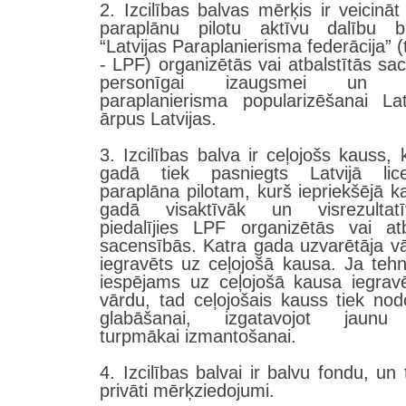
2. Izcilības balvas mērķis ir veicināt
paraplānu pilotu aktīvu dalību bi
“Latvijas Paraplanierisma federācija” 
- LPF) organizētās vai atbalstītās sa
personīgai izaugsmei un La
paraplanierisma popularizēšanai La
ārpus Latvijas.
3. Izcilības balva ir ceļojošs kauss, 
gadā tiek pasniegts Latvijā lic
paraplāna pilotam, kurš iepriekšējā k
gadā visaktīvāk un visrezultat
piedalījies LPF organizētās vai atb
sacensībās. Katra gada uzvarētāja vā
iegravēts uz ceļojošā kausa. Ja tehn
iespējams uz ceļojošā kausa iegrav
vārdu, tad ceļojošais kauss tiek no
glabāšanai, izgatavojot jaun
turpmākai izmantošanai.
4. Izcilības balvai ir balvu fondu, un
privāti mērķziedojumi.