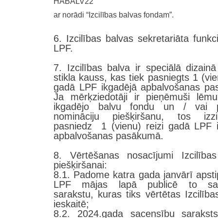
HABALV22
ar norādi “Izcilības balvas fondam”.
6. Izcilības balvas sekretariāta funkc
LPF.
7. Izcilības balva ir speciālā dizainā
stikla kauss, kas tiek pasniegts 1 (vie
gadā LPF ikgadējā apbalvošanas pa
Ja mērķziedotāji ir pieņēmuši lēm
ikgadējo balvu fondu un / vai p
nomināciju piešķiršanu, tos iz
pasniedz
1 (vienu) reizi gadā LPF 
apbalvošanas pasākumā.
8. Vērtēšanas nosacījumi Izcilība
piešķiršanai:
8.1. Padome katra gada janvārī apsti
LPF mājas lapā publicē to sa
sarakstu, kuras tiks vērtētas Izcilība
ieskaitē;
8.2. 2024.gada sacensību saraksts