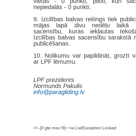
vietas - 0 punkti, piloti, kuri sa
nepiedalās - 0 punkti.
9. Izcilības balvas reitings tiek publ
mājas lapā divu nedēļu laikā
sacensību, kuras iekļautas teko
Izcilības balvas sacensību sarakstā r
publicēšanas.
10. Nolikumu var papildināt, grozīt va
ar LPF lēmumu.
LPF prezidents
Normunds Pakulis
info@paragliding.lv
<!--[if gte mso 9]> <w:LsdException Locked