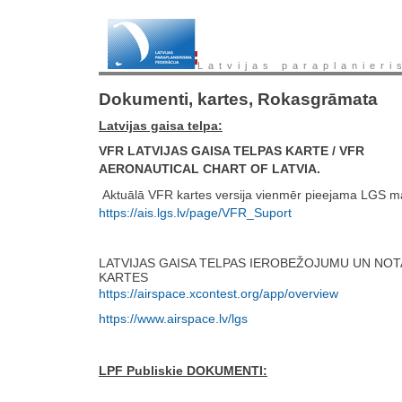
Latvijas paraplanieri
Dokumenti, kartes, Rokasgrāmata
Latvijas gaisa telpa:
VFR LATVIJAS GAISA TELPAS KARTE / VFR
AERONAUTICAL CHART OF LATVIA.
Aktuālā VFR kartes versija vienmēr pieejama LGS mā
https://ais.lgs.lv/page/VFR_Suport
LATVIJAS GAISA TELPAS IEROBEŽOJUMU UN NO
KARTES
https://airspace.xcontest.org/app/overview
https://www.airspace.lv/lgs
LPF Publiskie DOKUMENTI: