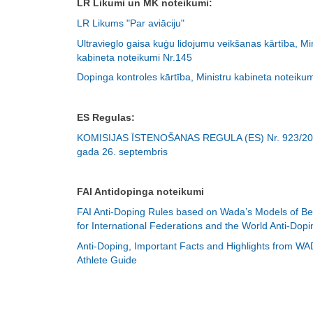
LR Likumi un MK noteikumi:
LR Likums "Par aviāciju"
Ultravieglo gaisa kuģu lidojumu veikšanas kārtība, Mi
kabineta noteikumi Nr.145
Dopinga kontroles kārtība, Ministru kabineta noteiku
ES Regulas:
KOMISIJAS ĪSTENOŠANAS REGULA (ES) Nr. 923/201
gada 26. septembris
FAI Antidopinga noteikumi
FAI Anti-Doping Rules based on Wada’s Models of Bes
for International Federations and the World Anti-Dop
Anti-Doping, Important Facts and Highlights from WA
Athlete Guide