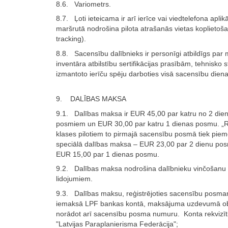
8.6. Variometrs.
8.7. Ļoti ieteicama ir arī ierīce vai viedtelefona aplikā
maršrutā nodrošina pilota atrašanās vietas koplietoša
tracking).
8.8. Sacensību dalībnieks ir personīgi atbildīgs par 
inventāra atbilstību sertifikācijas prasībām, tehnisko s
izmantoto ierīču spēju darboties visā sacensību diena
9. DALĪBAS MAKSA
9.1. Dalības maksa ir EUR 45,00 par katru no 2 die
posmiem un EUR 30,00 par katru 1 dienas posmu. „R
klases pilotiem to pirmajā sacensību posmā tiek piem
speciālā dalības maksa – EUR 23,00 par 2 dienu pos
EUR 15,00 par 1 dienas posmu.
9.2. Dalības maksa nodrošina dalībnieku vinčošanu
lidojumiem.
9.3. Dalības maksu, reģistrējoties sacensību posmam
iemaksā LPF bankas kontā, maksājuma uzdevumā obl
norādot arī sacensību posma numuru. Konta rekvizīti
"Latvijas Paraplanierisma Federācija";