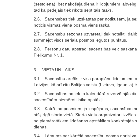
(sestdienā), bet nākošajā dienā ir lidojumiem labvēlīgi
tad kā pēdējais tiek rīkots septītais
tāsks
.
2.6. Sacensības tiek uzskatītas par notikušām, ja se
noticis vismaz viena posma viens
tāsks
.
2.7. Sacensību sezonas uzvarētāji tiek noteikti, dalī
summējot visos seriāla posmos iegūtos punktus.
2.8. Personu datu apstrādi sacensībās veic saskaņā
Pielikumu Nr. 1.
3. VIETA UN LAIKS
3.1. Sacensību areāls ir visa paraplānu lidojumiem a
Latvijas, kā arī citu Baltijas valstu (Lietuva, Igaunija) te
3.2. Sacensības notiek to kalendārā rezervētajās dien
sacensībām piemēroti laika apstākļi.
3.3. Katrā no posmiem, ja iespējams, sacensības no
atšķirīgā starta vietā. Starta vietu organizatori izvēlas
no piemērotākiem lidošanas apstākļiem konkrētajās 
dienās.
3.4. Lēmums par kārtējā sacensību posma norisi vai