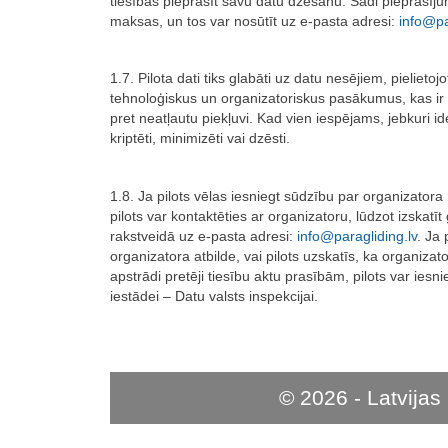
tiesības pieprasīt savu datu dzēšanu. Šādi pieprasījum
maksas, un tos var nosūtīt uz e-pasta adresi:
info@pa
1.7. Pilota dati tiks glabāti uz datu nesējiem, pielietoj
tehnoloģiskus un organizatoriskus pasākumus, kas ir 
pret neatļautu piekļuvi. Kad vien iespējams, jebkuri ide
kriptēti, minimizēti vai dzēsti.
1.8. Ja pilots vēlas iesniegt sūdzību par organizatora
pilots var kontaktēties ar organizatoru, lūdzot izskatī
rakstveidā uz e-pasta adresi:
info@paragliding.lv
. Ja
organizatora atbilde, vai pilots uzskatīs, ka organiza
apstrādi pretēji tiesību aktu prasībām, pilots var ies
iestādei – Datu valsts inspekcijai.
© 2026 - Latvijas