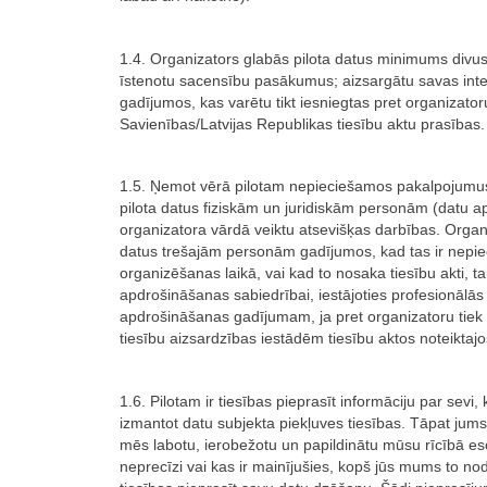
1.4. Organizators glabās pilota datus minimums divu
īstenotu sacensību pasākumus; aizsargātu savas int
gadījumos, kas varētu tikt iesniegtas pret organizatoru
Savienības/Latvijas Republikas tiesību aktu prasības.
1.5. Ņemot vērā pilotam nepieciešamos pakalpojumus
pilota datus fiziskām un juridiskām personām (datu ap
organizatora vārdā veiktu atsevišķas darbības. Organi
datus trešajām personām gadījumos, kad tas ir nepi
organizēšanas laikā, vai kad to nosaka tiesību akti, tai 
apdrošināšanas sabiedrībai, iestājoties profesionālās 
apdrošināšanas gadījumam, ja pret organizatoru tiek i
tiesību aizsardzības iestādēm tiesību aktos noteiktaj
1.6. Pilotam ir tiesības pieprasīt informāciju par sevi, k
izmantot datu subjekta piekļuves tiesības. Tāpat jums i
mēs labotu, ierobežotu un papildinātu mūsu rīcībā es
neprecīzi vai kas ir mainījušies, kopš jūs mums to nod