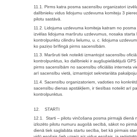
11.1. Pirms katra posma sacensību organizatori izvēl
dalībnieku vidus lidojumu uzdevuma komiteju 3 piere
pilotu sastāvā.
11.2. Lidojuma uzdevuma komiteja katram no posm
izvēlas lidojuma maršrutu uzdevumus, nosaka starta 
kontrolpunktu cilindru lielumu, u. c. lidojuma uzdevum
ko paziņo brīfingā pirms sacensībām.
11.3. Maršruti tiek noteikti izmantojot sacensību oficiā
kontrolpunktus, ko dalībnieki ir augšupielādējuši GPS 
pirms sacensībām no sacensību oficiālās interneta vi
arī sacensību vietā, izmantojot sekretariāta pakalpoj
11.4. Sacensību organizatoriem, vadoties no konkrēt
sacensību dienas apstākļiem, ir tiesības noteikt arī p
kontrolpunktus.
12. STARTI
12.1. Starti – pilotu vinčošana posma pirmajā dienā 
izlozēto pilotu numuru augošā secībā, sākot no pirmā
dienā tiek saglabāta startu secība, bet kā pirmais sta
vidū esošais (jeb uzreiz aiz vidus esošais, ja reģistrēto