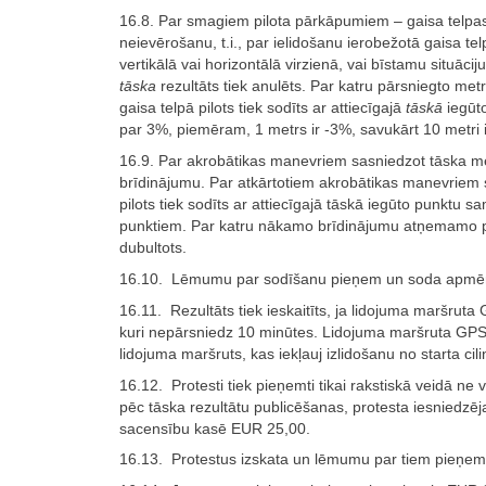
16.8. Par smagiem pilota pārkāpumiem – gaisa telpa
neievērošanu, t.i., par ielidošanu ierobežotā gaisa te
vertikālā vai horizontālā virzienā, vai bīstamu situāciju
tāska
rezultāts tiek anulēts. Par katru pārsniegto metr
gaisa telpā pilots tiek sodīts ar attiecīgajā
tāskā
iegūt
par 3%, piemēram, 1 metrs ir -3%, savukārt 10 metri 
16.9. Par akrobātikas manevriem sasniedzot tāska mē
brīdinājumu. Par atkārtotiem akrobātikas manevriem 
pilots tiek sodīts ar attiecīgajā tāskā iegūto punktu
punktiem. Par katru nākamo brīdinājumu atņemamo pu
dubultots.
16.10. Lēmumu par sodīšanu pieņem un soda apmēr
16.11. Rezultāts tiek ieskaitīts, ja lidojuma maršruta
kuri nepārsniedz 10 minūtes. Lidojuma maršruta GPS t
lidojuma maršruts, kas iekļauj izlidošanu no starta ci
16.12. Protesti tiek pieņemti tikai rakstiskā veidā ne 
pēc tāska rezultātu publicēšanas, protesta iesniedzē
sacensību kasē EUR 25,00.
16.13. Protestus izskata un lēmumu par tiem pieņem