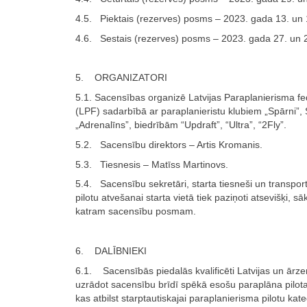
4.5. Piektais (rezerves) posms – 2023. gada 13. un 14
4.6. Sestais (rezerves) posms – 2023. gada 27. un 28
5. ORGANIZATORI
5.1. Sacensības organizē Latvijas Paraplanierisma fe
(LPF) sadarbībā ar paraplanieristu klubiem „Spārni”, 
„Adrenalīns”, biedrībām “Updraft”, “Ultra”, “2Fly”.
5.2. Sacensību direktors – Artis Kromanis.
5.3. Tiesnesis – Matīss Martinovs.
5.4. Sacensību sekretāri, starta tiesneši un transpor
pilotu atvešanai starta vietā tiek paziņoti atsevišķi, sā
katram sacensību posmam.
6. DALĪBNIEKI
6.1. Sacensībās piedalās kvalificēti Latvijas un ārzem
uzrādot sacensību brīdī spēkā esošu paraplāna pilota 
kas atbilst starptautiskajai paraplanierisma pilotu kate