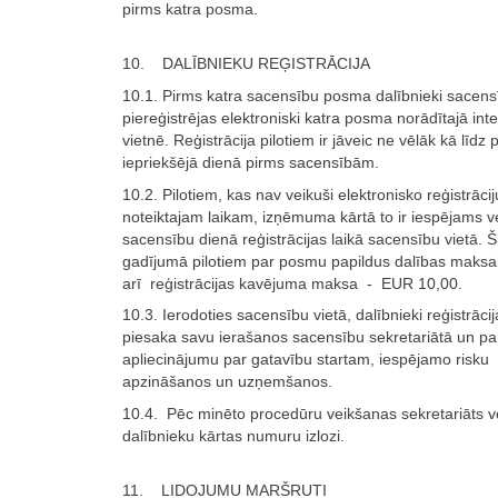
pirms katra posma.
10. DALĪBNIEKU REĢISTRĀCIJA
10.1. Pirms katra sacensību posma dalībnieki sacen
piereģistrējas elektroniski katra posma norādītajā int
vietnē. Reģistrācija pilotiem ir jāveic ne vēlāk kā līdz 
iepriekšējā dienā pirms sacensībām.
10.2. Pilotiem, kas nav veikuši elektronisko reģistrācij
noteiktajam laikam, izņēmuma kārtā to ir iespējams ve
sacensību dienā reģistrācijas laikā sacensību vietā. Š
gadījumā pilotiem par posmu papildus dalības maksai 
arī reģistrācijas kavējuma maksa - EUR 10,00.
10.3. Ierodoties sacensību vietā, dalībnieki reģistrācij
piesaka savu ierašanos sacensību sekretariātā un pa
apliecinājumu par gatavību startam, iespējamo risku
apzināšanos un uzņemšanos.
10.4. Pēc minēto procedūru veikšanas sekretariāts v
dalībnieku kārtas numuru izlozi.
11. LIDOJUMU MARŠRUTI