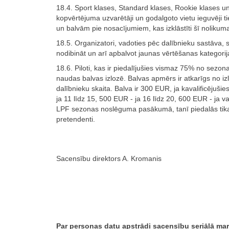
18.4. Sport klases, Standard klases, Rookie klases un
kopvērtējuma uzvarētāji un godalgoto vietu ieguvēji t
un balvām pie nosacījumiem, kas izklāstīti šī nolikum
18.5. Organizatori, vadoties pēc dalībnieku sastāva, 
nodibināt un arī apbalvot jaunas vērtēšanas kategorij
18.6. Piloti, kas ir piedalījušies vismaz 75% no sezona
naudas balvas izlozē. Balvas apmērs ir atkarīgs no izl
dalībnieku skaita. Balva ir 300 EUR, ja kavalificējušies
ja 11 līdz 15, 500 EUR - ja 16 līdz 20, 600 EUR - ja va
LPF sezonas noslēguma pasākumā, tanī piedalās tikai
pretendenti.
Sacensību direktors A. Kromanis
Par personas datu apstrādi sacensību seriālā mar