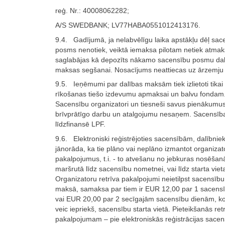
reģ. Nr.: 40008062282;
A/S SWEDBANK; LV77HABA0551012413176.
9.4. Gadījumā, ja nelabvēlīgu laika apstākļu dēļ sac
posms nenotiek, veiktā iemaksa pilotam netiek atmak
saglabājas kā depozīts nākamo sacensību posmu da
maksas segšanai. Nosacījums neattiecas uz ārzemju 
9.5. Ieņēmumi par dalības maksām tiek izlietoti tika
rīkošanas tiešo izdevumu apmaksai un balvu fondam
Sacensību organizatori un tiesneši savus pienākumus
brīvprātīgo darbu un atalgojumu nesaņem. Sacensīb
līdzfinansē LPF.
9.6. Elektroniski reģistrējoties sacensībām, dalībniek
jānorāda, ka tie plāno vai neplāno izmantot organiza
pakalpojumus, t.i. - to atvešanu no jebkuras nosēšan
maršrutā līdz sacensību nometnei, vai līdz starta vieta
Organizatoru retrīva pakalpojumi neietilpst sacensību
maksā, samaksa par tiem ir EUR 12,00 par 1 sacens
vai EUR 20,00 par 2 secīgajām sacensību dienām, ko 
veic iepriekš, sacensību starta vietā. Pieteikšanās ret
pakalpojumam – pie elektroniskās reģistrācijas sace