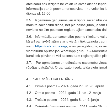
atcelšanu tiek izziņots ne vēlāk kā divas dienas ieprie
informācija par šī posma norises vietu - ne vēlāk kā i
dienas pl. 16.00.
3.5. Izņēmuma gadījumos jau izziņotā sacensību viet
mainīta sacensību dienā, bet pie nosacījuma, ja tam n
neviens no šim posmam reģistrētajiem sacensību dal
3.6. Informācija par sacensību posmu rīkošanu vai a
kā arī par izvēlētajām startu vietām tiek izziņota caur 
vietni
https://civlcomps.org/
, www.paragliding.lv, kā ar
viedtālruņu aplikācijas Whatsapp grupu XC-Maršrutlid
kurai tiek pievienoti visi sacensībām reģistrējušies pilo
3.7. Par apmešanos un ēdināšanu sacensību vietās 
rūpējas patstāvīgi. Organizatori sedz telšu vietu izma
4. SACENSĪBU KALENDĀRS
4.1. Pirmais posms – 2024. gada 27. un 28. aprīlis
4.2. Otrais posms – 2024. gada 11. un 12. maijs
4.3. Trešais posms – 2024. gada 8. un 9. jūnijs
4.4. Ceturtais (rezerves) posms – 2023. gada 29. un 