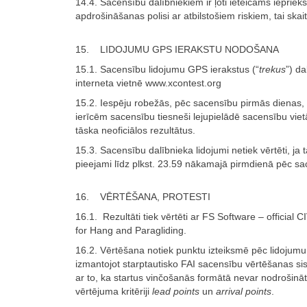
14.4. Sacensību dalībniekiem ir ļoti ieteicams iepriek
apdrošināšanas polisi ar atbilstošiem riskiem, tai skaitā
15. LIDOJUMU GPS IERAKSTU NODOŠANA
15.1. Sacensību lidojumu GPS ierakstus (“
trekus
”) d
interneta vietnē www.xcontest.org
15.2. Iespēju robežās, pēc sacensību pirmās dienas,
ierīcēm sacensību tiesneši lejupielādē sacensību vietā
tāska neoficiālos rezultātus.
15.3. Sacensību dalībnieka lidojumi netiek vērtēti, ja 
pieejami līdz plkst. 23.59 nākamajā pirmdienā pēc s
16. VĒRTĒŠANA, PROTESTI
16.1. Rezultāti tiek vērtēti ar FS Software – official 
for Hang and Paragliding.
16.2. Vērtēšana notiek punktu izteiksmē pēc lidojum
izmantojot starptautisko FAI sacensību vērtēšanas s
ar to, ka startus vinčošanās formātā nevar nodrošināt vi
vērtējuma kritēriji
lead points
un
arrival points
.