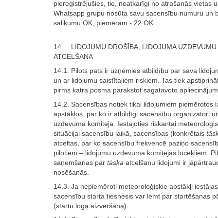
piereģistrējušies, tie, neatkarīgi no atrašanās vietas 
Whatsapp grupu nosūta savu sacensību numuru un b
salikumu OK, piemēram - 22 OK.
14. LIDOJUMU DROŠĪBA, LIDOJUMA UZDEVUMU
ATCELŠANA
14.1. Pilots pats ir uzņēmies atbildību par sava lidoj
un ar lidojumu saistītajiem riskiem. Tas tiek apstiprinā
pirms katra posma parakstot sagatavoto apliecinājum
14.2. Sacensības notiek tikai lidojumiem piemērotos l
apstākļos, par ko ir atbildīgi sacensību organizatori u
uzdevuma komiteja. Iestājoties riskantai meteoroloģis
situācijai sacensību laikā, sacensības (konkrētais
tās
atceltas, par ko sacensību frekvencē paziņo sacensīb
pilotiem – lidojumu uzdevuma komitejas locekļiem. P
saņemšanas par
tāska
atcelšanu lidojumi ir jāpārtrau
nosēšanās.
14.3. Ja nepiemēroti meteoroloģiskie apstākļi iestājas l
sacensību starta tiesnesis var lemt par startēšanas p
(startu loga aizvēršana).