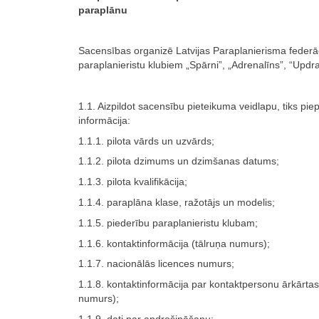
paraplānu
Sacensības organizē Latvijas Paraplanierisma federā
paraplanieristu klubiem „Spārni”, „Adrenalīns”, “Updraft
1.1. Aizpildot sacensību pieteikuma veidlapu, tiks pie
informācija:
1.1.1. pilota vārds un uzvārds;
1.1.2. pilota dzimums un dzimšanas datums;
1.1.3. pilota kvalifikācija;
1.1.4. paraplāna klase, ražotājs un modelis;
1.1.5. piederību paraplanieristu klubam;
1.1.6. kontaktinformācija (tālruņa numurs);
1.1.7. nacionālās licences numurs;
1.1.8. kontaktinformācija par kontaktpersonu ārkārta
numurs);