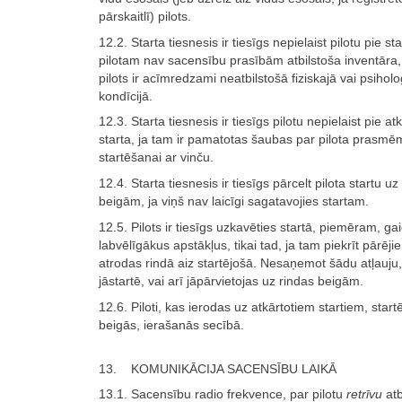
pārskaitlī) pilots.
12.2. Starta tiesnesis ir tiesīgs nepielaist pilotu pie sta
pilotam nav sacensību prasībām atbilstoša inventāra,
pilots ir acīmredzami neatbilstošā fiziskajā vai psiholo
kondīcijā.
12.3. Starta tiesnesis ir tiesīgs pilotu nepielaist pie at
starta, ja tam ir pamatotas šaubas par pilota prasmē
startēšanai ar vinču.
12.4. Starta tiesnesis ir tiesīgs pārcelt pilota startu uz
beigām, ja viņš nav laicīgi sagatavojies startam.
12.5. Pilots ir tiesīgs uzkavēties startā, piemēram, ga
labvēlīgākus apstākļus, tikai tad, ja tam piekrīt pārējie 
atrodas rindā aiz startējošā. Nesaņemot šādu atļauju, 
jāstartē, vai arī jāpārvietojas uz rindas beigām.
12.6. Piloti, kas ierodas uz atkārtotiem startiem, start
beigās, ierašanās secībā.
13. KOMUNIKĀCIJA SACENSĪBU LAIKĀ
13.1. Sacensību radio frekvence, par pilotu
retrīvu
atb