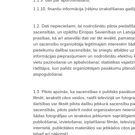
1.1.9. dati par apdrošināšanu;
1.1.10. finanšu informācija (rēķinu izrakstīšanas gadī
1.2. Dati nepieciešami, lai nodrošinātu pilota piedalī
sacensībās, un izpildītu Eiropas Savienības un Latvij
prasības, kā arī atsevišķi dati var tikt ievākti, pamatoj
un sacensību organizētāja leģitīmajām interesēm šādo
pieteikumu dalībai sacensībās; lai sniegtu atbildes uz
informācijas pieprasījumiem un nodrošinātu efektīvu 
vietu paziņošanai un apbalvošanai; statistikas vajadzī
rādītājus, kuri palīdz organizētājam pasākumu plāno
atspoguļošanai.
1.3. Pilots apzinās, ka sacensības ir publisks pasāk
filmēt, ierakstīt citos veidos, raidīt televīzijā un fotog
darbības var fiksēt pilota dalību jebkurā sacensību p
sacensībās, pilots piekrīt nodot organizatoram neiero
šādas fotogrāfijas un ierakstus jebkuriem saprātīgiem
publicēšanai, izvietošanai, izplatīšanai filmās, televīz
internetā, publicitātes materiālos vai jebkādos citos 
labad arī nākotnē).