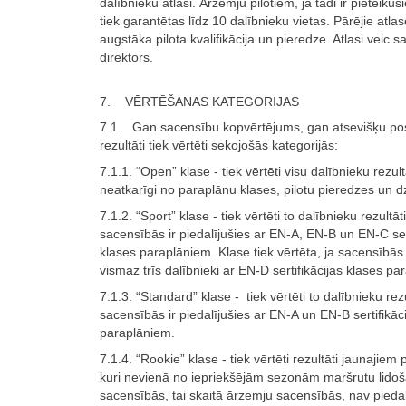
dalībnieku atlasi. Ārzemju pilotiem, ja tādi ir pieteiku
tiek garantētas līdz 10 dalībnieku vietas. Pārējie atlases
augstāka pilota kvalifikācija un pieredze. Atlasi veic 
direktors.
7. VĒRTĒŠANAS KATEGORIJAS
7.1. Gan sacensību kopvērtējums, gan atsevišķu p
rezultāti tiek vērtēti sekojošās kategorijās:
7.1.1. “Open” klase - tiek vērtēti visu dalībnieku rezult
neatkarīgi no paraplānu klases, pilotu pieredzes un 
7.1.2. “Sport” klase - tiek vērtēti to dalībnieku rezultāt
sacensībās ir piedalījušies ar EN-A, EN-B un EN-C sert
klases paraplāniem. Klase tiek vērtēta, ja sacensībās
vismaz trīs dalībnieki ar EN-D sertifikācijas klases pa
7.1.3. “Standard” klase - tiek vērtēti to dalībnieku rezu
sacensībās ir piedalījušies ar EN-A un EN-B sertifikāc
paraplāniem.
7.1.4. “Rookie” klase - tiek vērtēti rezultāti jaunajiem 
kuri nevienā no iepriekšējām sezonām maršrutu lido
sacensībās, tai skaitā ārzemju sacensībās, nav piedal