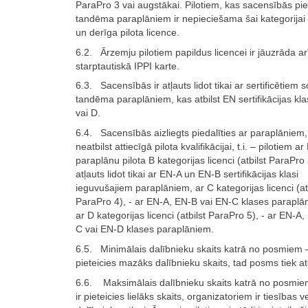
ParaPro 3 vai augstākai. Pilotiem, kas sacensībās pie
tandēma paraplāniem ir nepieciešama šai kategorijai 
un derīga pilota licence.
6.2. Ārzemju pilotiem papildus licencei ir jāuzrāda ar
starptautiskā IPPI karte.
6.3. Sacensībās ir atļauts lidot tikai ar sertificētiem s
tandēma paraplāniem, kas atbilst EN sertifikācijas kla
vai D.
6.4. Sacensībās aizliegts piedalīties ar paraplāniem,
neatbilst attiecīgā pilota kvalifikācijai, t.i. – pilotiem ar
paraplānu pilota B kategorijas licenci (atbilst ParaPro 3
atļauts lidot tikai ar EN-A un EN-B sertifikācijas klasi
ieguvušajiem paraplāniem, ar C kategorijas licenci (at
ParaPro 4), - ar EN-A, EN-B vai EN-C klases paraplā
ar D kategorijas licenci (atbilst ParaPro 5), - ar EN-A
C vai EN-D klases paraplāniem.
6.5. Minimālais dalībnieku skaits katrā no posmiem –
pieteicies mazāks dalībnieku skaits, tad posms tiek at
6.6. Maksimālais dalībnieku skaits katrā no posmie
ir pieteicies lielāks skaits, organizatoriem ir tiesības ve