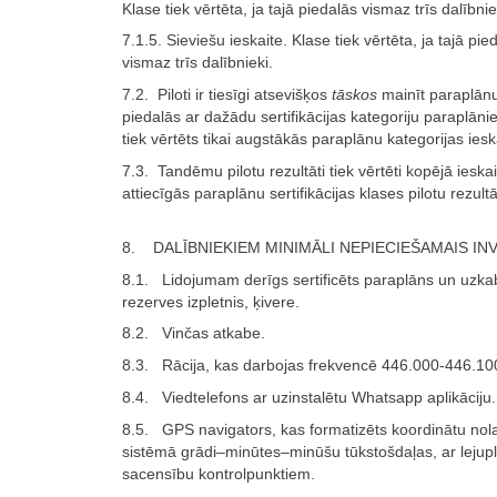
Klase tiek vērtēta, ja tajā piedalās vismaz trīs dalībnie
7.1.5. Sieviešu ieskaite. Klase tiek vērtēta, ja tajā pie
vismaz trīs dalībnieki.
7.2. Piloti ir tiesīgi atsevišķos
tāskos
mainīt paraplānu
piedalās ar dažādu sertifikācijas kategoriju paraplāni
tiek vērtēts tikai augstākās paraplānu kategorijas iesk
7.3. Tandēmu pilotu rezultāti tiek vērtēti kopējā ieskai
attiecīgās paraplānu sertifikācijas klases pilotu rezult
8. DALĪBNIEKIEM MINIMĀLI NEPIECIEŠAMAIS I
8.1. Lidojumam derīgs sertificēts paraplāns un uzka
rezerves izpletnis, ķivere.
8.2. Vinčas atkabe.
8.3. Rācija, kas darbojas frekvencē 446.000-446.10
8.4. Viedtelefons ar uzinstalētu Whatsapp aplikāciju.
8.5. GPS navigators, kas formatizēts koordinātu nol
sistēmā grādi–minūtes–minūšu tūkstošdaļas, ar lejup
sacensību kontrolpunktiem.