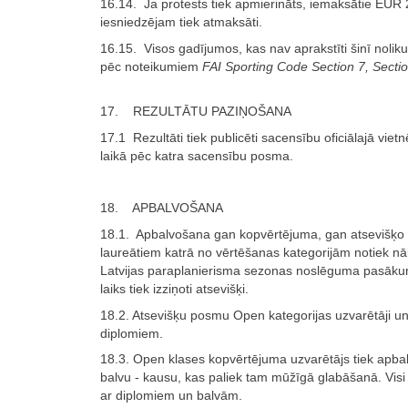
16.14. Ja protests tiek apmierināts, iemaksātie EUR 
iesniedzējam tiek atmaksāti.
16.15. Visos gadījumos, kas nav aprakstīti šinī nolik
pēc noteikumiem
FAI Sporting Code Section 7, Sectio
17. REZULTĀTU PAZIŅOŠANA
17.1 Rezultāti tiek publicēti sacensību oficiālajā viet
laikā pēc katra sacensību posma.
18. APBALVOŠANA
18.1. Apbalvošana gan kopvērtējuma, gan atsevišķo
laureātiem katrā no vērtēšanas kategorijām notiek 
Latvijas paraplanierisma sezonas noslēguma pasāk
laiks tiek izziņoti atsevišķi.
18.2. Atsevišķu posmu Open kategorijas uzvarētāji un l
diplomiem.
18.3. Open klases kopvērtējuma uzvarētājs tiek apbal
balvu - kausu, kas paliek tam mūžīgā glabāšanā. Visi 
ar diplomiem un balvām.