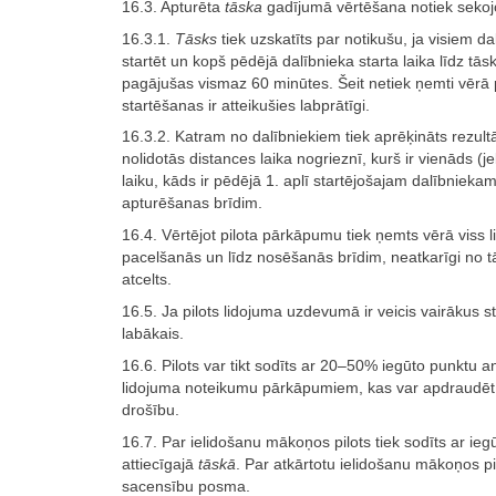
16.3. Apturēta
tāska
gadījumā vērtēšana notiek sekoj
16.3.1.
Tāsks
tiek uzskatīts par notikušu, ja visiem dal
startēt un kopš pēdējā dalībnieka starta laika līdz tā
pagājušas vismaz 60 minūtes. Šeit netiek ņemti vērā pi
startēšanas ir atteikušies labprātīgi.
16.3.2. Katram no dalībniekiem tiek aprēķināts rezult
nolidotās distances laika nogrieznī, kurš ir vienāds (
laiku, kāds ir pēdējā 1. aplī startējošajam dalībniekam
apturēšanas brīdim.
16.4. Vērtējot pilota pārkāpumu tiek ņemts vērā viss 
pacelšanās un līdz nosēšanās brīdim, neatkarīgi no t
atcelts.
16.5. Ja pilots lidojuma uzdevumā ir veicis vairākus st
labākais.
16.6. Pilots var tikt sodīts ar 20–50% iegūto punktu 
lidojuma noteikumu pārkāpumiem, kas var apdraudēt p
drošību.
16.7. Par ielidošanu mākoņos pilots tiek sodīts ar ie
attiecīgajā
tāskā
. Par atkārtotu ielidošanu mākoņos pil
sacensību posma.