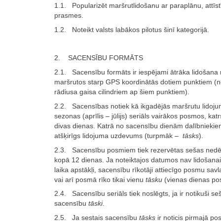
1.1. Popularizēt maršrutlidošanu ar paraplānu, attīstī
prasmes.
1.2. Noteikt valsts labākos pilotus šinī kategorijā.
2. SACENSĪBU FORMĀTS
2.1. Sacensību formāts ir iespējami ātrāka lidošana 
maršrutos starp GPS koordinātās dotiem punktiem (n
rādiusa gaisa cilindriem ap šiem punktiem).
2.2. Sacensības notiek kā ikgadējās maršrutu lidoj
sezonas (aprīlis – jūlijs) seriāls vairākos posmos, ka
divas dienas. Katrā no sacensību dienām dalībniekiem
atšķirīgs lidojuma uzdevums (turpmāk –
tāsks
).
2.3. Sacensību posmiem tiek rezervētas sešas nedē
kopā 12 dienas. Ja noteiktajos datumos nav lidošanai
laika apstākļi, sacensību rīkotāji attiecīgo posmu savla
vai arī posmā rīko tikai vienu
tāsku
(vienas dienas po
2.4. Sacensību seriāls tiek noslēgts, ja ir notikuši seš
sacensību
tāski
.
2.5. Ja sestais sacensību
tāsks
ir noticis pirmajā p