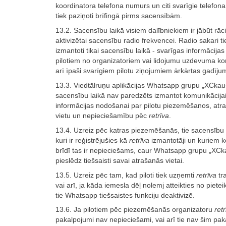
koordinatora telefona numurs un citi svarīgie telefon
tiek paziņoti brīfingā pirms sacensībām.
13.2. Sacensību laikā visiem dalībniekiem ir jābūt rāci
aktivizētai sacensību radio frekvencei. Radio sakari ti
izmantoti tikai sacensību laikā - svarīgas informācija
pilotiem no organizatoriem vai lidojumu uzdevuma kom
arī īpaši svarīgiem pilotu ziņojumiem ārkārtas gadīju
13.3. Viedtālruņu aplikācijas Whatsapp grupu „XCkau
sacensību laikā nav paredzēts izmantot komunikācijai,
informācijas nodošanai par pilotu piezemēšanos, atr
vietu un nepieciešamību pēc
retrīva
.
13.4. Uzreiz pēc katras piezemēšanās, tie sacensību 
kuri ir reģistrējušies kā
retrīva
izmantotāji un kuriem k
brīdī tas ir nepieciešams, caur Whatsapp grupu „XC
pieslēdz tiešsaisti savai atrašanās vietai.
13.5. Uzreiz pēc tam, kad piloti tiek uzņemti
retrīva
tr
vai arī, ja kāda iemesla dēļ nolemj atteikties no pietei
tie Whatsapp tiešsaistes funkciju deaktivizē.
13.6. Ja pilotiem pēc piezemēšanās organizatoru
retr
pakalpojumi nav nepieciešami, vai arī tie nav šim p