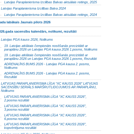
Latvijas Paraplanierisma Izcilības Balvas aktuālais reitings, 2025
Latvijas Paraplanierisma Izcilības Balva 2024
Latvijas Paraplanierisma Izcilības Balvas aktuālais reitings, 2024
ada labākais Jaunais pilots 2026
026.gada sacensību kalendārs, nolikumi, rezultāti
Latvijas PGA kauss 2026, Nolikums
19. Latvijas atklātais čempionāts nosēšanās precizitātē ar
paraplānu 2026 un Latvijas PGA kausa 2026 1.posms, Nolikums
19. Latvijas atklātais čempionāts nosēšanās precizitātē ar
paraplānu 2026 un Latvijas PGA kausa 2026 1.posms, Rezultāti
ADRENALĪNS BUMS 2026 - Latvijas PGA kausa 2. posms,
Nolikums
ADRENALĪNS BUMS 2026 - Latvijas PGA kausa 2. posms,
Rezultāti
LATVIJAS PARAPLANIERISMA LĪGA “XC KAUSS 2026” LATVIJAS
SACENSĪBU SERIĀLS MARŠRUTLIDOJUMOS AR PARAPLĀNU,
Nolikums
LATVIJAS PARAPLANIERISMA LĪGA “XC KAUSS 2026”,
2.posma rezultāti
LATVIJAS PARAPLANIERISMA LĪGA “XC KAUSS 2026”,
3.posma rezultāti
LATVIJAS PARAPLANIERISMA LĪGA “XC KAUSS 2026”,
6.posma rezultāti
LATVIJAS PARAPLANIERISMA LĪGA “XC KAUSS 2026”,
kopvērtējuma rezultāti