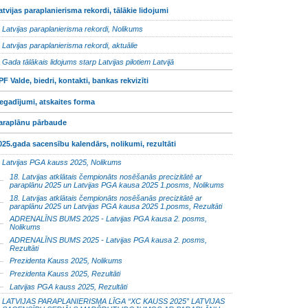
atvijas paraplanierisma rekordi, tālākie lidojumi
Latvijas paraplanierisma rekordi, Nolikums
Latvijas paraplanierisma rekordi, aktuālie
Gada tālākais lidojums starp Latvijas pilotiem Latvijā
PF Valde, biedri, kontakti, bankas rekvizīti
egadījumi, atskaites forma
araplānu pārbaude
025.gada sacensību kalendārs, nolikumi, rezultāti
Latvijas PGA kauss 2025, Nolikums
18. Latvijas atklātais čempionāts nosēšanās precizitātē ar
paraplānu 2025 un Latvijas PGA kausa 2025 1.posms, Nolikums
18. Latvijas atklātais čempionāts nosēšanās precizitātē ar
paraplānu 2025 un Latvijas PGA kausa 2025 1.posms, Rezultāti
ADRENALĪNS BUMS 2025 - Latvijas PGA kausa 2. posms,
Nolikums
ADRENALĪNS BUMS 2025 - Latvijas PGA kausa 2. posms,
Rezultāti
Prezidenta Kauss 2025, Nolikums
Prezidenta Kauss 2025, Rezultāti
Latvijas PGA kauss 2025, Rezultāti
LATVIJAS PARAPLANIERISMA LĪGA “XC KAUSS 2025” LATVIJAS