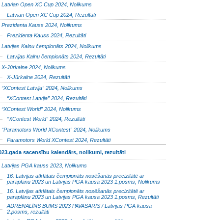
Latvian Open XC Cup 2024, Nolikums
Latvian Open XC Cup 2024, Rezultāti
Prezidenta Kauss 2024, Nolikums
Prezidenta Kauss 2024, Rezultāti
Latvijas Kalnu čempionāts 2024, Nolikums
Latvijas Kalnu čempionāts 2024, Rezultāti
X-Jūrkalne 2024, Nolikums
X-Jūrkalne 2024, Rezultāti
“XContest Latvija” 2024, Nolikums
“XContest Latvija” 2024, Rezultāti
“XContest World” 2024, Nolikums
“XContest World” 2024, Rezultāti
“Paramotors World XContest” 2024, Nolikums
Paramotors World XContest 2024, Rezultāti
023.gada sacensību kalendārs, nolikumi, rezultāti
Latvijas PGA kauss 2023, Nolikums
16. Latvijas atklātais čempionāts nosēšanās precizitātē ar
paraplānu 2023 un Latvijas PGA kausa 2023 1.posms, Nolikums
16. Latvijas atklātais čempionāts nosēšanās precizitātē ar
paraplānu 2023 un Latvijas PGA kausa 2023 1.posms, Rezultāti
ADRENALĪNS BUMS 2023 PAVASARIS / Latvijas PGA kausa
2.posms, rezultāti