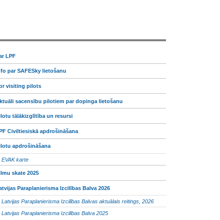
ar LPF
nfo par SAFESky lietošanu
or visiting pilots
ktuāli sacensību pilotiem par dopinga lietošanu
ilotu tālākizglītība un resursi
PF Civiltiesiskā apdrošināšana
ilotu apdrošināšana
EVAK karte
ilmu skate 2025
atvijas Paraplanierisma Izcilības Balva 2026
Latvijas Paraplanierisma Izcilības Balvas aktuālais reitings, 2026
Latvijas Paraplanierisma Izcilības Balva 2025