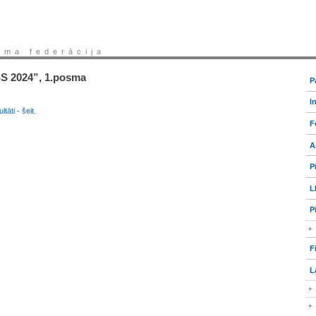
sma federācija
 2024”, 1.posma
P
I
ti - šeit.
F
A
P
L
P
F
L