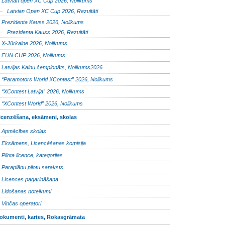
Latvian open XC Cup 2026, Nolikums
Latvian Open XC Cup 2026, Rezultāti
Prezidenta Kauss 2026, Nolikums
Prezidenta Kauss 2026, Rezultāti
X-Jūrkalne 2026, Nolikums
FUN CUP 2026, Nolikums
Latvijas Kalnu čempionāts, Nolikums2026
“Paramotors World XContest” 2026, Nolikums
“XContest Latvija” 2026, Nolikums
“XContest World” 2026, Nolikums
icenzēšana, eksāmeni, skolas
Apmācības skolas
Eksāmens, Licencēšanas komisija
Pilota licence, kategorijas
Paraplānu pilotu saraksts
Licences pagarināšana
Lidošanas noteikumi
Vinčas operatori
okumenti, kartes, Rokasgrāmata