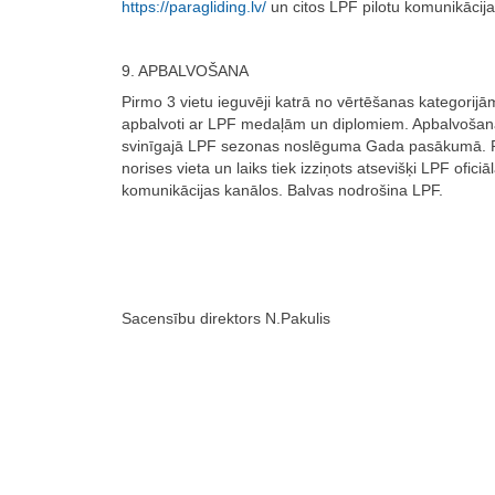
https://paragliding.lv/
un citos LPF pilotu komunikācija
9. APBALVOŠANA
Pirmo 3 vietu ieguvēji katrā no vērtēšanas kategorijām
apbalvoti ar LPF medaļām un diplomiem. Apbalvošan
svinīgajā LPF sezonas noslēguma Gada pasākumā.
norises vieta un laiks tiek izziņots atsevišķi LPF oficiā
komunikācijas kanālos. Balvas nodrošina LPF.
Sacensību direktors N.Pakulis