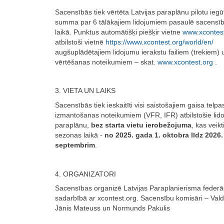
Sacensībās tiek vērtēta Latvijas paraplānu pilotu ieg
summa par 6 tālākajiem lidojumiem pasaulē sacensī
laikā. Punktus automātišķi piešķir vietne
www.xcontes
atbilstoši vietnē
https://www.xcontest.org/world/en/
augšuplādētajiem lidojumu ierakstu failiem (trekiem) 
vērtēšanas noteikumiem – skat.
www.xcontest.org
.
3. VIETA UN LAIKS
Sacensībās tiek ieskaitīti visi saistošajiem gaisa telpa
izmantošanas noteikumiem (VFR, IFR) atbilstošie lido
paraplānu,
bez starta vietu ierobežojuma
, kas veik
sezonas laikā -
no 2025. gada 1. oktobra līdz 2026.
septembrim
.
4. ORGANIZATORI
Sacensības organizē Latvijas Paraplanierisma federā
sadarbībā ar xcontest.org. Sacensību komisāri – Vald
Jānis Mateuss un Normunds Pakulis