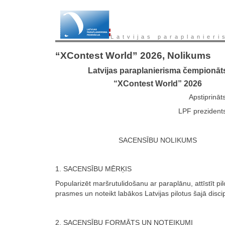
Latvijas paraplanieri
“XContest World” 2026, Nolikums
Latvijas paraplanierisma čempionāt
“XContest World” 2026
Apstiprināt
LPF prezidents
SACENSĪBU NOLIKUMS
1. SACENSĪBU MĒRĶIS
Popularizēt maršrutulidošanu ar paraplānu, attīstīt pil
prasmes un noteikt labākos Latvijas pilotus šajā discip
2. SACENSĪBU FORMĀTS UN NOTEIKUMI