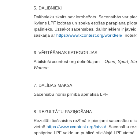
5. DALĪBNIEKI
Dalībnieku skaits nav ierobežots. Sacensībās var pied
ikviens LPF izdotas un spēkā esošas paraplāna pilota
īpašnieks. Uzsākot sacensības, dalībniekiem ir jāveic 
saskaņā ar
https://www.xcontest.org/world/en/
noteik
6. VĒRTĒŠANAS KATEGORIJAS
Atbilstoši xcontest.org definētajam –
Open, Sport, St
Women.
7. DALĪBAS MAKSA
Sacensību norisi pilnībā apmaksā LPF.
8. REZULTĀTU PAZIŅOŠANA
Rezultāti tiešsaistes režīmā ir pieejami sacensību ofic
vietnē
https://www.xcontest.org/latvia/
. Sacensību rez
apstiprina LPF valde un publicē oficiālajā LPF vietnē