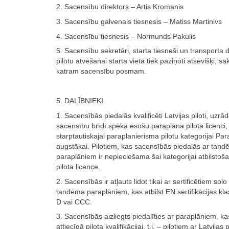
2. Sacensību direktors – Artis Kromanis
3. Sacensību galvenais tiesnesis – Matiss Martinivs
4. Sacensību tiesnesis – Normunds Pakulis
5. Sacensību sekretāri, starta tiesneši un transporta 
pilotu atvešanai starta vietā tiek paziņoti atsevišķi, sā
katram sacensību posmam.
5. DALĪBNIEKI
1. Sacensībās piedalās kvalificēti Latvijas piloti, uzrād
sacensību brīdī spēkā esošu paraplāna pilota licenci, 
starptautiskajai paraplanierisma pilotu kategorijai Par
augstākai. Pilotiem, kas sacensībās piedalās ar tan
paraplāniem ir nepieciešama šai kategorijai atbilstoš
pilota licence.
2. Sacensībās ir atļauts lidot tikai ar sertificētiem solo
tandēma paraplāniem, kas atbilst EN sertifikācijas klas
D vai CCC.
3. Sacensībās aizliegts piedalīties ar paraplāniem, ka
attiecīgā pilota kvalifikācijai, t.i. – pilotiem ar Latvija