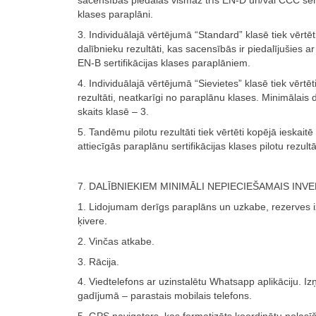
sacensībās piedalās vismaz trīs EN-D un/vai CCC sert
klases paraplāni.
3. Individuālajā vērtējumā “Standard” klasē tiek vērtēti
dalībnieku rezultāti, kas sacensībās ir piedalījušies a
EN-B sertifikācijas klases paraplāniem.
4. Individuālajā vērtējumā “Sievietes” klasē tiek vērtēt
rezultāti, neatkarīgi no paraplānu klases. Minimālais 
skaits klasē – 3.
5. Tandēmu pilotu rezultāti tiek vērtēti kopējā ieskaitē
attiecīgās paraplānu sertifikācijas klases pilotu rezult
7. DALĪBNIEKIEM MINIMĀLI NEPIECIEŠAMAIS INV
1. Lidojumam derīgs paraplāns un uzkabe, rezerves iz
ķivere.
2. Vinčas atkabe.
3. Rācija.
4. Viedtelefons ar uzinstalētu Whatsapp aplikāciju. 
gadījumā – parastais mobilais telefons.