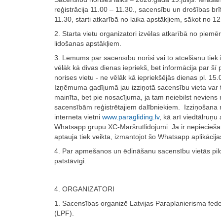
reģistrācija 11.00 – 11.30., sacensību un drošības brī
11.30, starti atkarībā no laika apstākļiem, sākot no 12
2. Starta vietu organizatori izvēlas atkarībā no piemē
lidošanas apstākļiem.
3. Lēmums par sacensību norisi vai to atcelšanu tiek 
vēlāk kā divas dienas iepriekš, bet informācija par š
norises vietu - ne vēlāk kā iepriekšējās dienas pl. 15.
Izņēmuma gadījumā jau izziņotā sacensību vieta var t
mainīta, bet pie nosacījuma, ja tam neiebilst neviens
sacensībām reģistrētajiem dalībniekiem. Izziņošana 
interneta vietni
www.paragliding.lv
, kā arī viedtālruņu 
Whatsapp grupu XC-Maršrutlidojumi. Ja ir nepiecieša
aptauja tiek veikta, izmantojot šo Whatsapp aplikācija
4. Par apmešanos un ēdināšanu sacensību vietās pilo
patstāvīgi.
4. ORGANIZATORI
1. Sacensības organizē Latvijas Paraplanierisma fede
(LPF).