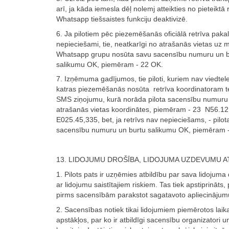
arī, ja kāda iemesla dēļ nolemj atteikties no pieteiktā r
Whatsapp tiešsaistes funkciju deaktivizē.
6. Ja pilotiem pēc piezemēšanās oficiālā retrīva paka
nepieciešami, tie, neatkarīgi no atrašanās vietas uz 
Whatsapp grupu nosūta savu sacensību numuru un b
salikumu OK, piemēram - 22 OK.
7. Izņēmuma gadījumos, tie piloti, kuriem nav viedtel
katras piezemēšanās nosūta retrīva koordinatoram t
SMS ziņojumu, kurā norāda pilota sacensību numuru
atrašanās vietas koordinātes, piemēram - 23 N56.1
E025.45,335, bet, ja retrīvs nav nepieciešams, - pilot
sacensību numuru un burtu salikumu OK, piemēram 
13. LIDOJUMU DROŠĪBA, LIDOJUMA UZDEVUMU 
1. Pilots pats ir uzņēmies atbildību par sava lidojuma
ar lidojumu saistītajiem riskiem. Tas tiek apstiprināts,
pirms sacensībām parakstot sagatavoto apliecinājum
2. Sacensības notiek tikai lidojumiem piemērotos laik
apstākļos, par ko ir atbildīgi sacensību organizatori u