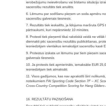
ierobežojumu neievērošanu vai bīstamu situāciju izra
sacensību rezultāts tiek anulēts.
6. Lēmumu par sodīšanu pieņem un soda apmēru n
sacensību galvenais tiesnesis.
7. Rezultāts tiek ieskaitīts, ja lidojuma maršruta GPS t
pārtraukumi, kuri nepārsniedz 10 minūtes.
8. Protesti tiek pieņemti tikai rakstiskā veidā ne vēlāk
diennakti pēc sacensību rezultātu publicēšanas, prot
iesniedzējam vienlaikus iemaksājot sacensību kasē 
9. Protestus izskata un lēmumu par tiem pieņem sac
galvenais tiesnesis.
10. Ja protests tiek apmierināts, iemaksātie EUR 25,
iesniedzējam tiek atmaksāti.
11. Visos gadījumos, kas nav aprakstīti šinī nolikumā
noteikumiem
FAI Sporting Code Section 7F – XC Sco
Cross-Country Competition Scoring for Hang Gliders 
16. REZULTĀTU PAZIŅOŠANA
Rezultāti tiek publicēti sacensību oficiālajā vietnē ne