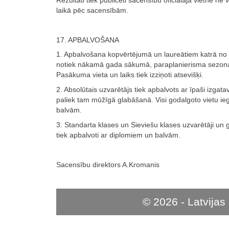
laikā pēc sacensībām.
17. APBALVOŠANA
1. Apbalvošana kopvērtējumā un laureātiem katrā no
notiek nākamā gada sākumā, paraplanierisma sezo
Pasākuma vieta un laiks tiek izziņoti atsevišķi.
2. Absolūtais uzvarētājs tiek apbalvots ar īpaši izgata
paliek tam mūžīgā glabāšanā. Visi godalgoto vietu ie
balvām.
3. Standarta klases un Sieviešu klases uzvarētāji un g
tiek apbalvoti ar diplomiem un balvām.
Sacensību direktors A.Kromanis
© 2026 - Latvijas