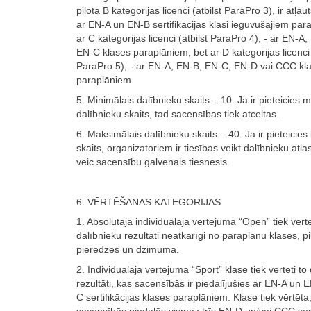
pilota B kategorijas licenci (atbilst ParaPro 3), ir atļauts
ar EN-A un EN-B sertifikācijas klasi ieguvušajiem par
ar C kategorijas licenci (atbilst ParaPro 4), - ar EN-A,
EN-C klases paraplāniem, bet ar D kategorijas licenci 
ParaPro 5), - ar EN-A, EN-B, EN-C, EN-D vai CCC kl
paraplāniem.
5. Minimālais dalībnieku skaits – 10. Ja ir pieteicies
dalībnieku skaits, tad sacensības tiek atceltas.
6. Maksimālais dalībnieku skaits – 40. Ja ir pieteicies 
skaits, organizatoriem ir tiesības veikt dalībnieku atlasi
veic sacensību galvenais tiesnesis.
6. VĒRTĒŠANAS KATEGORIJAS
1. Absolūtajā individuālajā vērtējumā “Open” tiek vērtē
dalībnieku rezultāti neatkarīgi no paraplānu klases, pi
pieredzes un dzimuma.
2. Individuālajā vērtējumā “Sport” klasē tiek vērtēti to
rezultāti, kas sacensībās ir piedalījušies ar EN-A un
C sertifikācijas klases paraplāniem. Klase tiek vērtēta,