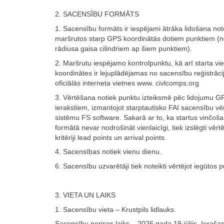
2. SACENSĪBU FORMĀTS
1. Sacensību formāts ir iespējami ātrāka lidošana not
maršrutos starp GPS koordinātās dotiem punktiem (n
rādiusa gaisa cilindriem ap šiem punktiem).
2. Maršrutu iespējamo kontrolpunktu, kā arī starta vie
koordinātes ir lejuplādējamas no sacensību reģistrāci
oficiālās interneta vietnes www. civlcomps.org
3. Vērtēšana notiek punktu izteiksmē pēc lidojumu G
ierakstiem, izmantojot starptautisko FAI sacensību v
sistēmu FS software. Sakarā ar to, ka startus vinčoš
formātā nevar nodrošināt vienlaicīgi, tiek izslēgti vēr
kritēriji lead points un arrival points.
4. Sacensības notiek vienu dienu.
6. Sacensību uzvarētāji tiek noteikti vērtējot iegūtos 
3. VIETA UN LAIKS
1. Sacensību vieta – Krustpils lidlauks.
Sacensību norises laiks – 2026.gada 19.jūlijs. Ieraša