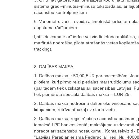
5. GPS navigators, kas formatizēts koordinātu nolasī
sistēmā grādi–minūtes–minūšu tūkstošdaļas, ar lejup
sacensību kontrolpunktiem.
6. Variometrs vai cita veida altimetriskā ierīce ar no
augstuma rādījumiem.
Ļoti ieteicama ir arī ierīce vai viedtelefona aplikācija, 
maršrutā nodrošina pilota atrašanās vietas koplietoša
tracking).
8. DALĪBAS MAKSA
1. Dalības maksa ir 50,00 EUR par sacensībām. Jau
pilotiem, kuri pirmo reizi piedalās maršrutlidojumu s
(par tādām tiek uzskatītas arī sacensības Latvijas F
tiek piemērota speciālā dalības maksa – EUR 25.
2. Dalības maksa nodrošina dalībnieku vinčošanu sa
lidojumiem, retrīvu atpakaļ uz starta vietu.
3. Dalības maksu, reģistrējoties sacensību posmam, p
iemaksā LPF bankas kontā, maksājuma uzdevumā obl
norādot arī sacensību nosaukumu. Konta rekvizīti - 
"Latvijas Paraplanierisma Federācija"; reģ. Nr.: 400