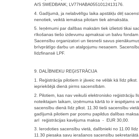
A/S SWEDBANK; LV77HABA0551012413176.
4. Gadījumā, ja nelabvēlīgu laika apstākļu dēļ sacens
nenotiek, veiktā iemaksa pilotam tiek atmaksāta.
5. Ieņēmumi par dalības maksām tiek izlietoti tikai s
rīkošanas tiešo izdevumu apmaksai un balvu fondam
Sacensību organizatori un tiesneši savus pienākumus
brīvprātīgo darbu un atalgojumu nesaņem. Sacensīb
līdzfinansē LPF.
9. DALĪBNIEKU REĢISTRĀCIJA
1. Reģistrācija pilotiem ir jāveic ne vēlāk kā līdz plkst
iepriekšējā dienā pirms sacensībām.
2. Pilotiem, kas nav veikuši elektronisko reģistrāciju lī
noteiktajam laikam, izņēmuma kārtā to ir iespējams ve
sacensību dienā līdz plkst. 11.30 tieši sacensību vietā
gadījumā pilotiem par posmu papildus dalības maksai 
arī reģistrācijas kavējuma maksa - EUR 30,00.
3. Ierodoties sacensību vietā, dalībnieki no 11.00 līdz 
11.30 piesaka savu ierašanos sacensību sekretariātā