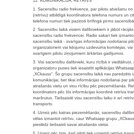
12. KOMUNIKĀCIJA, RETRĪVS
1. Sacensību radio frekvence, par pilotu atvešanu no
(retrīvu) atbildīgā koordinatora telefona numurs un cit
telefona numuri tiek paziņoti brīfingā pirms sacensīb
2. Sacensību laikā visiem dalībniekiem ir jābūt rācijās 
sacensību radio frekvencei. Radio sakari tiek izmantoti
sacensību laikā - svarīgas informācijas nodošanai pil
organizatoriem vai lidojumu uzdevuma komitejas, vai a
svarīgiem pilotu ziņojumiem ārkārtas gadījumos.
3. Visi sacensību dalībnieki, kuru rīcībā ir viedtālruņi,
organizatoru puses tiek iesaistīti aplikācijas Whatsaa
„XCkauss”. Šo grupu sacensību laikā nav paredzēts 
komunikācijai, bet tikai informācijas nodošanai par pil
atrašanās vietu un viņu rīcību pēc piezemēšanās. Ret
koordinators pēc šīs informācijas koordinē retrīva tra
maršrutus. Tiešsaistē visu sacensību laiku ir arī retrīv
transports.
4. Uzreiz pēc katras piezemēšanās, sacensību dalībni
vēlas izmantot retrīvu, caur Whatsapp grupu „XCkau
pieslēdz tiešsaisti savai atrašanās vietai.
5. Uzreiz pēc tam, kad piloti tiek uzņemti retrīva trans