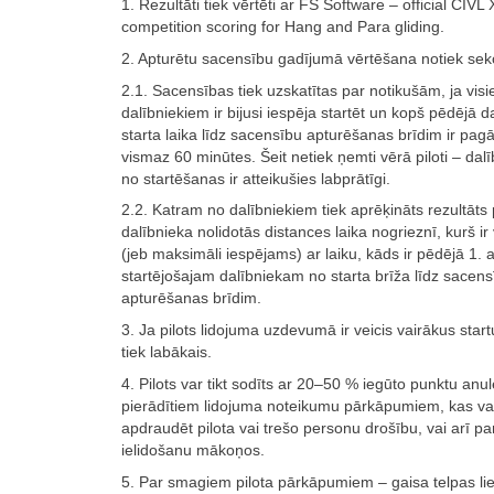
1. Rezultāti tiek vērtēti ar FS Software – official CIVL
competition scoring for Hang and Para gliding.
2. Apturētu sacensību gadījumā vērtēšana notiek seko
2.1. Sacensības tiek uzskatītas par notikušām, ja vis
dalībniekiem ir bijusi iespēja startēt un kopš pēdējā d
starta laika līdz sacensību apturēšanas brīdim ir pag
vismaz 60 minūtes. Šeit netiek ņemti vērā piloti – dalīb
no startēšanas ir atteikušies labprātīgi.
2.2. Katram no dalībniekiem tiek aprēķināts rezultāts
dalībnieka nolidotās distances laika nogrieznī, kurš ir
(jeb maksimāli iespējams) ar laiku, kāds ir pēdējā 1. a
startējošajam dalībniekam no starta brīža līdz sacens
apturēšanas brīdim.
3. Ja pilots lidojuma uzdevumā ir veicis vairākus start
tiek labākais.
4. Pilots var tikt sodīts ar 20–50 % iegūto punktu anu
pierādītiem lidojuma noteikumu pārkāpumiem, kas va
apdraudēt pilota vai trešo personu drošību, vai arī pa
ielidošanu mākoņos.
5. Par smagiem pilota pārkāpumiem – gaisa telpas li