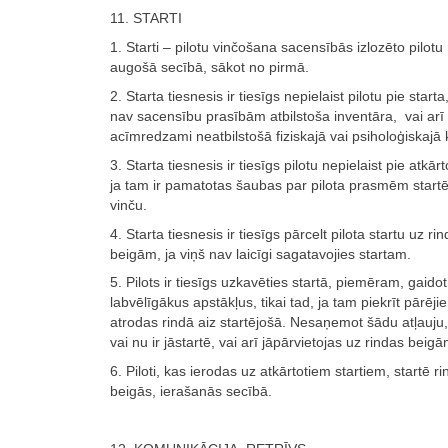
11. STARTI
1. Starti – pilotu vinčošana sacensībās izlozēto pilot
augošā secībā, sākot no pirmā.
2. Starta tiesnesis ir tiesīgs nepielaist pilotu pie starta
nav sacensību prasībām atbilstoša inventāra, vai arī p
acīmredzami neatbilstošā fiziskajā vai psiholoģiskajā 
3. Starta tiesnesis ir tiesīgs pilotu nepielaist pie atkārt
ja tam ir pamatotas šaubas par pilota prasmēm startē
vinču.
4. Starta tiesnesis ir tiesīgs pārcelt pilota startu uz ri
beigām, ja viņš nav laicīgi sagatavojies startam.
5. Pilots ir tiesīgs uzkavēties startā, piemēram, gaidot
labvēlīgākus apstākļus, tikai tad, ja tam piekrīt pārējie 
atrodas rindā aiz startējošā. Nesaņemot šādu atļauju,
vai nu ir jāstartē, vai arī jāpārvietojas uz rindas beigā
6. Piloti, kas ierodas uz atkārtotiem startiem, startē r
beigās, ierašanās secībā.