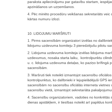
paraksta apliecinājumu par gatavību startam, iespēja
apzināšanos un uzņemšanos.
4. Pēc minēto procedūru veikšanas sekretariāts veic 
kārtas numuru izlozi.
10. LIDOJUMU MARŠRUTI
1. Pirms sacensībām organizatori izvēlas no dalībnie
lidojumu uzdevuma komiteju 3 pieredzējušu pilotu sa
2. Lidojuma uzdevuma komiteja izvēlas lidojuma mar
uzdevumus, nosaka starta laiku, kontrolpunktu cilindr
u. c. lidojuma uzdevuma detaļas, ko paziņo brīfingā 
sacensībām.
3. Maršruti tiek noteikti izmantojot sacensību oficiālos
kontrolpunktus, ko dalībnieki ir lejupielādējuši GPS ie
sacensībām no sacensību oficiālās interneta vietnes v
sacensību vietā, izmantojot sekretariāta pakalpojumu
4. Sacensību organizatoriem, vadoties no konkrētās
dienas apstākļiem, ir tiesības noteikt arī papildus kon