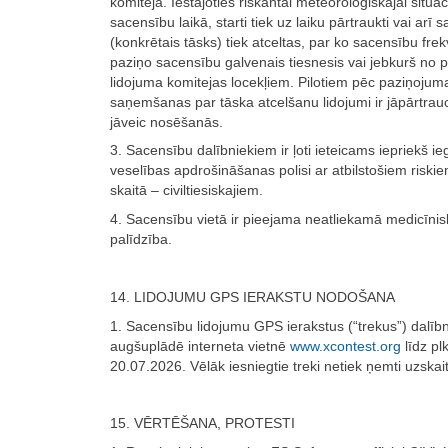
komiteja. Iestājoties riskantai meteoroloģiskajai situāci
sacensību laikā, starti tiek uz laiku pārtraukti vai arī
(konkrētais tāsks) tiek atceltas, par ko sacensību fre
paziņo sacensību galvenais tiesnesis vai jebkurš no pi
lidojuma komitejas locekļiem. Pilotiem pēc paziņojum
saņemšanas par tāska atcelšanu lidojumi ir jāpārtrau
jāveic nosēšanās.
3. Sacensību dalībniekiem ir ļoti ieteicams iepriekš ie
veselības apdrošināšanas polisi ar atbilstošiem riskie
skaitā – civiltiesiskajiem.
4. Sacensību vietā ir pieejama neatliekamā medicīnis
palīdzība.
14. LIDOJUMU GPS IERAKSTU NODOŠANA
1. Sacensību lidojumu GPS ierakstus (“trekus”) dalībn
augšuplādē interneta vietnē
www.xcontest.org
līdz pl
20.07.2026. Vēlāk iesniegtie treki netiek ņemti uzskai
15. VĒRTĒŠANA, PROTESTI