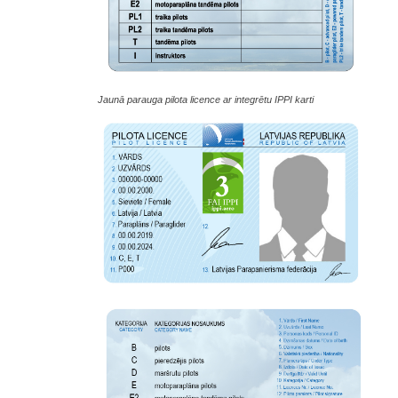
Jaunā parauga pilota licence ar integrētu IPPI karti