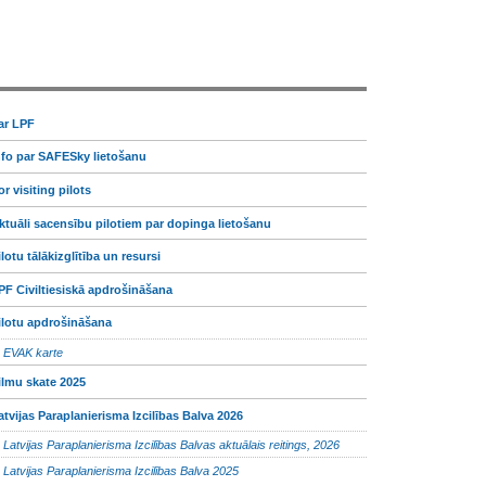
ar LPF
nfo par SAFESky lietošanu
or visiting pilots
ktuāli sacensību pilotiem par dopinga lietošanu
ilotu tālākizglītība un resursi
PF Civiltiesiskā apdrošināšana
ilotu apdrošināšana
EVAK karte
ilmu skate 2025
atvijas Paraplanierisma Izcilības Balva 2026
Latvijas Paraplanierisma Izcilības Balvas aktuālais reitings, 2026
Latvijas Paraplanierisma Izcilības Balva 2025