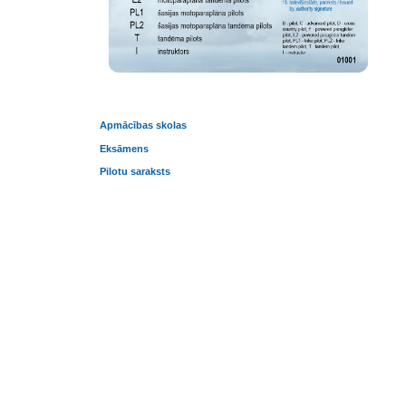
Apmācības skolas
Eksāmens
Pilotu saraksts