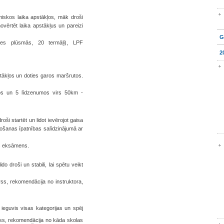
rmiskos laika apstākļos, māk droši
ovērtēt laika apstākļus un pareizi
G
es plūsmās, 20 termāļi), LPF
2
stākļos un doties garos maršrutos.
nos un 5 līdzenumos virs 50km -
oši startēt un lidot ievērojot gaisa
došanas īpatnības salīdzinājumā ar
is eksāmens.
do droši un stabili, lai spētu veikt
rss, rekomendācija no instruktora,
r ieguvis visas kategorijas un spēj
rss, rekomendācija no kāda skolas