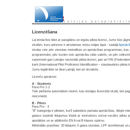
Latvijas paraplanieri
Licenzēšana
Lai iemācītos lidot ar paraplānu un iegūtu pilota licenci, Jums būs jā
skolām, kuru adreses ir atrodamas mūsu mājas lapā - sadaļā
Apmācī
skolas veic pēc vienotas metodikas un apmācības programmas, kas p
programmām, pēc kurām veic apmācību citās valstīs, un pēc veiks
saņemsiet gan Latvijas nacionālo pilota licenci, gan arī FAI (Federatio
karti (International Pilot Proficienci Identification – starptautisko pilota 
Jums legāli lidot ne tikai Latvijā, bet arī ārvalstīs.
Licenču apraksts:
A - Students
Para Pro 1-2
Tiek piešķirta automātiski visiem, kas iestājas licencētā skolā, bet pa
neizsniedz.
B - Pilots
Para Pro - 3
“B” kategorija ir pilotam, kurš pabeidzis pamata apmācības, lidojot mie
gatavs turpināt lidojumus klubā ar instruktoru un/vai vecāko pilotu p
apstākļos un ar atbilstošo EN A vai B klases spārnu.
Minimālās prasības: 30 lidojumi, 5 gaisa stundas, LPF teorētiskais u