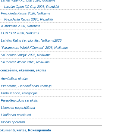
Latvian open XC Cup 2026, Nolikums
Latvian Open XC Cup 2026, Rezultāti
Prezidenta Kauss 2026, Nolikums
Prezidenta Kauss 2026, Rezultāti
X-Jūrkalne 2026, Nolikums
FUN CUP 2026, Nolikums
Latvijas Kalnu čempionāts, Nolikums2026
“Paramotors World XContest” 2026, Nolikums
“XContest Latvija” 2026, Nolikums
“XContest World” 2026, Nolikums
icenzēšana, eksāmeni, skolas
Apmācības skolas
Eksāmens, Licencēšanas komisija
Pilota licence, kategorijas
Paraplānu pilotu saraksts
Licences pagarināšana
Lidošanas noteikumi
Vinčas operatori
okumenti, kartes, Rokasgrāmata