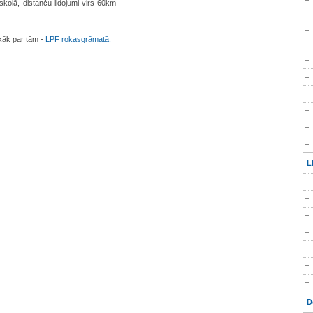
skolā, distanču lidojumi virs 60km
īkāk par tām -
LPF rokasgrāmatā.
L
D