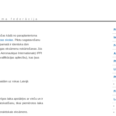
sma federācija
P
griežas kādā no paraplanierisma
I
bas skolas
. Pilotu sagatavošanu
amatā ir identiska tām
F
mīgas eksāmenu nokārtošanas Jūs
n Aeronautique Internationale) IPPI
A
kvalifikācijas apliecību), kas ļaus
P
L
P
gaidām uz rokas Latvijā
F
rīgos laika apstākļos ar vinču un ir
L
ieskatīšanu, tikai piemērotos laika
n praktiskais eksāmens.