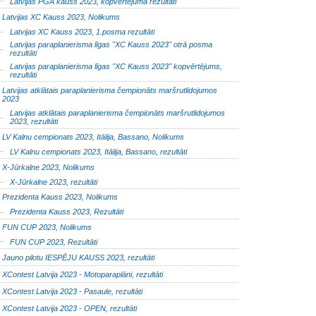
Latvijas PGA kauss 2023, kopvērtējuma rezultāti
Latvijas XC Kauss 2023, Nolikums
Latvijas XC Kauss 2023, 1.posma rezultāti
Latvijas paraplanierisma līgas "XC Kauss 2023" otrā posma
rezultāti
Latvijas paraplanierisma līgas "XC Kauss 2023" kopvērtējums,
rezultāti
Latvijas atklātais paraplanierisma čempionāts maršrutlidojumos
2023
Latvijas atklātais paraplanierisma čempionāts maršrutlidojumos
2023, rezultāti
LV Kalnu cempionats 2023, Itālija, Bassano, Nolikums
LV Kalnu cempionats 2023, Itālija, Bassano, rezultāti
X-Jūrkalne 2023, Nolikums
X-Jūrkalne 2023, rezultāti
Prezidenta Kauss 2023, Nolikums
Prezidenta Kauss 2023, Rezultāti
FUN CUP 2023, Nolikums
FUN CUP 2023, Rezultāti
Jauno pilotu IESPĒJU KAUSS 2023, rezultāti
XContest Latvija 2023 - Motoparaplāni, rezultāti
XContest Latvija 2023 - Pasaule, rezultāti
XContest Latvija 2023 - OPEN, rezultāti