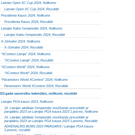
Latvian Open XC Cup 2024, Nolikums
Latvian Open XC Cup 2024, Rezultāti
Prezidenta Kauss 2024, Nolikums
Prezidenta Kauss 2024, Rezultāti
Latvijas Kalnu čempionāts 2024, Nolikums
Latvijas Kalnu čempionāts 2024, Rezultāti
X-Jūrkalne 2024, Nolikums
X-Jūrkalne 2024, Rezultāti
“XContest Latvija” 2024, Nolikums
“XContest Latvija” 2024, Rezultāti
“XContest World” 2024, Nolikums
“XContest World” 2024, Rezultāti
“Paramotors World XContest” 2024, Nolikums
Paramotors World XContest 2024, Rezultāti
023.gada sacensību kalendārs, nolikumi, rezultāti
Latvijas PGA kauss 2023, Nolikums
16. Latvijas atklātais čempionāts nosēšanās precizitātē ar
paraplānu 2023 un Latvijas PGA kausa 2023 1.posms, Nolikums
16. Latvijas atklātais čempionāts nosēšanās precizitātē ar
paraplānu 2023 un Latvijas PGA kausa 2023 1.posms, Rezultāti
ADRENALĪNS BUMS 2023 PAVASARIS / Latvijas PGA kausa
2.posms, rezultāti