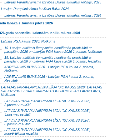
Latvijas Paraplanierisma Izcilības Balvas aktuālais reitings, 2025
Latvijas Paraplanierisma Izcilības Balva 2024
Latvijas Paraplanierisma Izcilības Balvas aktuālais reitings, 2024
ada labākais Jaunais pilots 2026
026.gada sacensību kalendārs, nolikumi, rezultāti
Latvijas PGA kauss 2026, Nolikums
19. Latvijas atklātais čempionāts nosēšanās precizitātē ar
paraplānu 2026 un Latvijas PGA kausa 2026 1.posms, Nolikums
19. Latvijas atklātais čempionāts nosēšanās precizitātē ar
paraplānu 2026 un Latvijas PGA kausa 2026 1.posms, Rezultāti
ADRENALĪNS BUMS 2026 - Latvijas PGA kausa 2. posms,
Nolikums
ADRENALĪNS BUMS 2026 - Latvijas PGA kausa 2. posms,
Rezultāti
LATVIJAS PARAPLANIERISMA LĪGA “XC KAUSS 2026” LATVIJAS
SACENSĪBU SERIĀLS MARŠRUTLIDOJUMOS AR PARAPLĀNU,
Nolikums
LATVIJAS PARAPLANIERISMA LĪGA “XC KAUSS 2026”,
2.posma rezultāti
LATVIJAS PARAPLANIERISMA LĪGA “XC KAUSS 2026”,
3.posma rezultāti
LATVIJAS PARAPLANIERISMA LĪGA “XC KAUSS 2026”,
6.posma rezultāti
LATVIJAS PARAPLANIERISMA LĪGA “XC KAUSS 2026”,
kopvērtējuma rezultāti