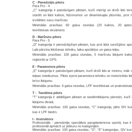
C - Pieredzējis pilots
Para Pro - 4
„C” kategorija ir patstāvīgam pilotam, kurš mierīgi un droši lido te
startēt un lidot kalnos, līdzenumos un dinamiskajās plūsmās, prot n
izvēlēties savu maršrutu.
Minimālās prasības: 60 gaisa stundas (20 kalnos, 20 aptec
teorētiskais eksāmens
D - Maršrutu pilots
Para Pro - 5
„D” kategorija ir pieredzējušam pilotam, kas prot lidot sarežģītos ap
Labi pārzina lidošanas tehniku, laika apstākļus un gaisa telpu.
Minimālās prasības: 100 gaisa stundas, 5 maršrutu lidojumi kal
reģistrēti ar GPS.
E - Paramotora pilots
„E” kategorija ir patstāvīgam pilotam, kurš droši lido ar motoru, māk dr
telpas noteikumus. Pilots izprot paramotora tehniku un motorizētās li
brīvo lidojumu.
Minimālās prasības: 6 gaisa stundas, LPF teorētiskais un prakstiska
T - Tandēma pilots
“T” kategorija ir atbildīgam pilotam ar tandēmlidojumu pieredzi, kurš li
lidojumu divatā.
Minimālās prasības: 100 gaisa stundas,
“C” kategorija, pilns SIV ku
kas ir LPF biedrs
I - Instruktors
Profesionālis - pieredzējis speciālists paraplanierisma sportā, kas i
profesionāli apmācīt uz jebkuru no kategorijām.
Minimālās prasības: 100 gaisa stundas, “D”, “E” kategorijas, SIV ku