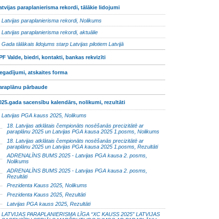
atvijas paraplanierisma rekordi, tālākie lidojumi
Latvijas paraplanierisma rekordi, Nolikums
Latvijas paraplanierisma rekordi, aktuālie
Gada tālākais lidojums starp Latvijas pilotiem Latvijā
PF Valde, biedri, kontakti, bankas rekvizīti
egadījumi, atskaites forma
araplānu pārbaude
025.gada sacensību kalendārs, nolikumi, rezultāti
Latvijas PGA kauss 2025, Nolikums
18. Latvijas atklātais čempionāts nosēšanās precizitātē ar
paraplānu 2025 un Latvijas PGA kausa 2025 1.posms, Nolikums
18. Latvijas atklātais čempionāts nosēšanās precizitātē ar
paraplānu 2025 un Latvijas PGA kausa 2025 1.posms, Rezultāti
ADRENALĪNS BUMS 2025 - Latvijas PGA kausa 2. posms,
Nolikums
ADRENALĪNS BUMS 2025 - Latvijas PGA kausa 2. posms,
Rezultāti
Prezidenta Kauss 2025, Nolikums
Prezidenta Kauss 2025, Rezultāti
Latvijas PGA kauss 2025, Rezultāti
LATVIJAS PARAPLANIERISMA LĪGA “XC KAUSS 2025” LATVIJAS