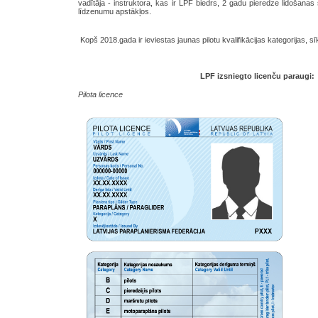
vadītāja - instruktora, kas ir LPF biedrs, 2 gadu pieredze lidošanas 
līdzenumu apstākļos.
Kopš 2018.gada ir ieviestas jaunas pilotu kvalifikācijas kategorijas, s
LPF izsniegto licenču paraugi:
Pilota licence