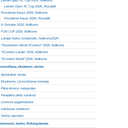
Latvian open XC Cup 2026, Nolikums
Latvian Open XC Cup 2026, Rezultāti
Prezidenta Kauss 2026, Nolikums
Prezidenta Kauss 2026, Rezultāti
X-Jūrkalne 2026, Nolikums
FUN CUP 2026, Nolikums
Latvijas Kalnu čempionāts, Nolikums2026
“Paramotors World XContest” 2026, Nolikums
“XContest Latvija” 2026, Nolikums
“XContest World” 2026, Nolikums
icenzēšana, eksāmeni, skolas
Apmācības skolas
Eksāmens, Licencēšanas komisija
Pilota licence, kategorijas
Paraplānu pilotu saraksts
Licences pagarināšana
Lidošanas noteikumi
Vinčas operatori
okumenti, kartes, Rokasgrāmata