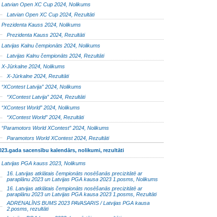
Latvian Open XC Cup 2024, Nolikums
Latvian Open XC Cup 2024, Rezultāti
Prezidenta Kauss 2024, Nolikums
Prezidenta Kauss 2024, Rezultāti
Latvijas Kalnu čempionāts 2024, Nolikums
Latvijas Kalnu čempionāts 2024, Rezultāti
X-Jūrkalne 2024, Nolikums
X-Jūrkalne 2024, Rezultāti
“XContest Latvija” 2024, Nolikums
“XContest Latvija” 2024, Rezultāti
“XContest World” 2024, Nolikums
“XContest World” 2024, Rezultāti
“Paramotors World XContest” 2024, Nolikums
Paramotors World XContest 2024, Rezultāti
023.gada sacensību kalendārs, nolikumi, rezultāti
Latvijas PGA kauss 2023, Nolikums
16. Latvijas atklātais čempionāts nosēšanās precizitātē ar
paraplānu 2023 un Latvijas PGA kausa 2023 1.posms, Nolikums
16. Latvijas atklātais čempionāts nosēšanās precizitātē ar
paraplānu 2023 un Latvijas PGA kausa 2023 1.posms, Rezultāti
ADRENALĪNS BUMS 2023 PAVASARIS / Latvijas PGA kausa
2.posms, rezultāti