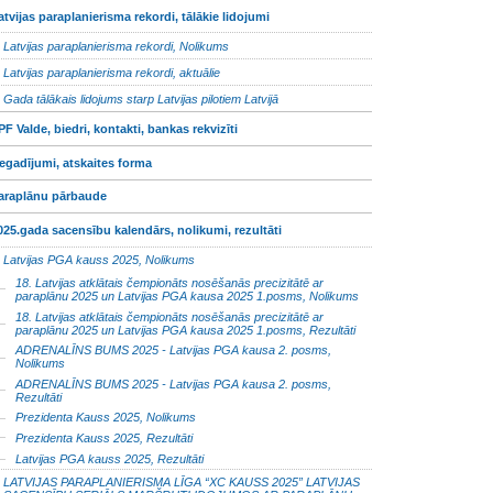
atvijas paraplanierisma rekordi, tālākie lidojumi
Latvijas paraplanierisma rekordi, Nolikums
Latvijas paraplanierisma rekordi, aktuālie
Gada tālākais lidojums starp Latvijas pilotiem Latvijā
PF Valde, biedri, kontakti, bankas rekvizīti
egadījumi, atskaites forma
araplānu pārbaude
025.gada sacensību kalendārs, nolikumi, rezultāti
Latvijas PGA kauss 2025, Nolikums
18. Latvijas atklātais čempionāts nosēšanās precizitātē ar
paraplānu 2025 un Latvijas PGA kausa 2025 1.posms, Nolikums
18. Latvijas atklātais čempionāts nosēšanās precizitātē ar
paraplānu 2025 un Latvijas PGA kausa 2025 1.posms, Rezultāti
ADRENALĪNS BUMS 2025 - Latvijas PGA kausa 2. posms,
Nolikums
ADRENALĪNS BUMS 2025 - Latvijas PGA kausa 2. posms,
Rezultāti
Prezidenta Kauss 2025, Nolikums
Prezidenta Kauss 2025, Rezultāti
Latvijas PGA kauss 2025, Rezultāti
LATVIJAS PARAPLANIERISMA LĪGA “XC KAUSS 2025” LATVIJAS