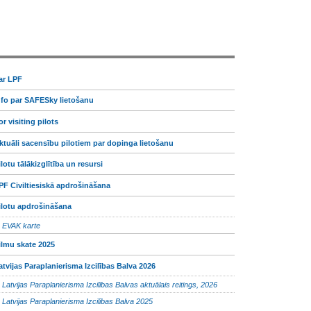
ar LPF
nfo par SAFESky lietošanu
or visiting pilots
ktuāli sacensību pilotiem par dopinga lietošanu
ilotu tālākizglītība un resursi
PF Civiltiesiskā apdrošināšana
ilotu apdrošināšana
EVAK karte
ilmu skate 2025
atvijas Paraplanierisma Izcilības Balva 2026
Latvijas Paraplanierisma Izcilības Balvas aktuālais reitings, 2026
Latvijas Paraplanierisma Izcilības Balva 2025