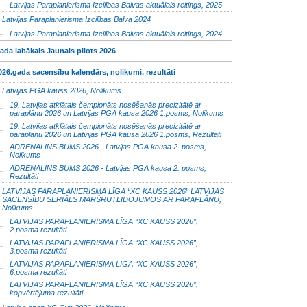
Latvijas Paraplanierisma Izcilības Balvas aktuālais reitings, 2025
Latvijas Paraplanierisma Izcilības Balva 2024
Latvijas Paraplanierisma Izcilības Balvas aktuālais reitings, 2024
ada labākais Jaunais pilots 2026
026.gada sacensību kalendārs, nolikumi, rezultāti
Latvijas PGA kauss 2026, Nolikums
19. Latvijas atklātais čempionāts nosēšanās precizitātē ar
paraplānu 2026 un Latvijas PGA kausa 2026 1.posms, Nolikums
19. Latvijas atklātais čempionāts nosēšanās precizitātē ar
paraplānu 2026 un Latvijas PGA kausa 2026 1.posms, Rezultāti
ADRENALĪNS BUMS 2026 - Latvijas PGA kausa 2. posms,
Nolikums
ADRENALĪNS BUMS 2026 - Latvijas PGA kausa 2. posms,
Rezultāti
LATVIJAS PARAPLANIERISMA LĪGA “XC KAUSS 2026” LATVIJAS
SACENSĪBU SERIĀLS MARŠRUTLIDOJUMOS AR PARAPLĀNU,
Nolikums
LATVIJAS PARAPLANIERISMA LĪGA “XC KAUSS 2026”,
2.posma rezultāti
LATVIJAS PARAPLANIERISMA LĪGA “XC KAUSS 2026”,
3.posma rezultāti
LATVIJAS PARAPLANIERISMA LĪGA “XC KAUSS 2026”,
6.posma rezultāti
LATVIJAS PARAPLANIERISMA LĪGA “XC KAUSS 2026”,
kopvērtējuma rezultāti