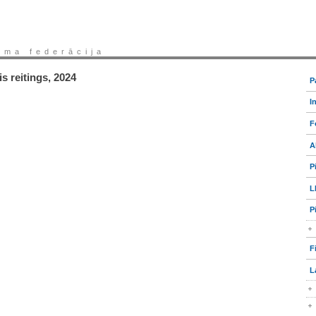
sma federācija
s reitings, 2024
P
I
F
A
P
L
P
F
L