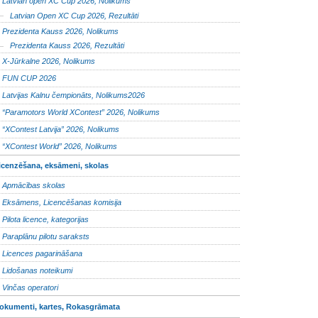
Latvian open XC Cup 2026, Nolikums
Latvian Open XC Cup 2026, Rezultāti
Prezidenta Kauss 2026, Nolikums
Prezidenta Kauss 2026, Rezultāti
X-Jūrkalne 2026, Nolikums
FUN CUP 2026
Latvijas Kalnu čempionāts, Nolikums2026
“Paramotors World XContest” 2026, Nolikums
“XContest Latvija” 2026, Nolikums
“XContest World” 2026, Nolikums
icenzēšana, eksāmeni, skolas
Apmācības skolas
Eksāmens, Licencēšanas komisija
Pilota licence, kategorijas
Paraplānu pilotu saraksts
Licences pagarināšana
Lidošanas noteikumi
Vinčas operatori
okumenti, kartes, Rokasgrāmata