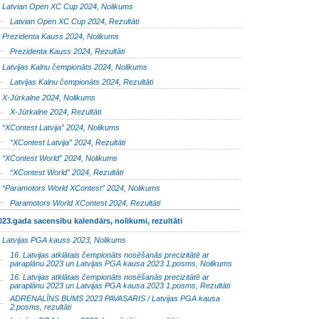
Latvian Open XC Cup 2024, Nolikums
Latvian Open XC Cup 2024, Rezultāti
Prezidenta Kauss 2024, Nolikums
Prezidenta Kauss 2024, Rezultāti
Latvijas Kalnu čempionāts 2024, Nolikums
Latvijas Kalnu čempionāts 2024, Rezultāti
X-Jūrkalne 2024, Nolikums
X-Jūrkalne 2024, Rezultāti
“XContest Latvija” 2024, Nolikums
“XContest Latvija” 2024, Rezultāti
“XContest World” 2024, Nolikums
“XContest World” 2024, Rezultāti
“Paramotors World XContest” 2024, Nolikums
Paramotors World XContest 2024, Rezultāti
023.gada sacensību kalendārs, nolikumi, rezultāti
Latvijas PGA kauss 2023, Nolikums
16. Latvijas atklātais čempionāts nosēšanās precizitātē ar
paraplānu 2023 un Latvijas PGA kausa 2023 1.posms, Nolikums
16. Latvijas atklātais čempionāts nosēšanās precizitātē ar
paraplānu 2023 un Latvijas PGA kausa 2023 1.posms, Rezultāti
ADRENALĪNS BUMS 2023 PAVASARIS / Latvijas PGA kausa
2.posms, rezultāti