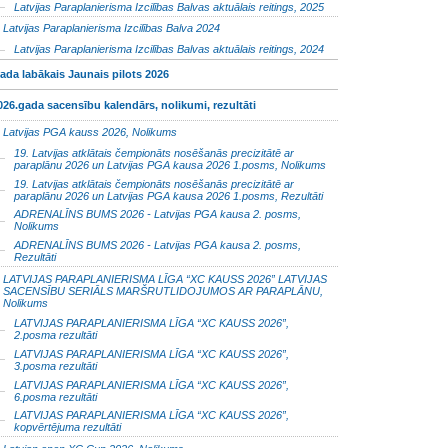
Latvijas Paraplanierisma Izcilības Balvas aktuālais reitings, 2025
Latvijas Paraplanierisma Izcilības Balva 2024
Latvijas Paraplanierisma Izcilības Balvas aktuālais reitings, 2024
ada labākais Jaunais pilots 2026
026.gada sacensību kalendārs, nolikumi, rezultāti
Latvijas PGA kauss 2026, Nolikums
19. Latvijas atklātais čempionāts nosēšanās precizitātē ar
paraplānu 2026 un Latvijas PGA kausa 2026 1.posms, Nolikums
19. Latvijas atklātais čempionāts nosēšanās precizitātē ar
paraplānu 2026 un Latvijas PGA kausa 2026 1.posms, Rezultāti
ADRENALĪNS BUMS 2026 - Latvijas PGA kausa 2. posms,
Nolikums
ADRENALĪNS BUMS 2026 - Latvijas PGA kausa 2. posms,
Rezultāti
LATVIJAS PARAPLANIERISMA LĪGA “XC KAUSS 2026” LATVIJAS
SACENSĪBU SERIĀLS MARŠRUTLIDOJUMOS AR PARAPLĀNU,
Nolikums
LATVIJAS PARAPLANIERISMA LĪGA “XC KAUSS 2026”,
2.posma rezultāti
LATVIJAS PARAPLANIERISMA LĪGA “XC KAUSS 2026”,
3.posma rezultāti
LATVIJAS PARAPLANIERISMA LĪGA “XC KAUSS 2026”,
6.posma rezultāti
LATVIJAS PARAPLANIERISMA LĪGA “XC KAUSS 2026”,
kopvērtējuma rezultāti