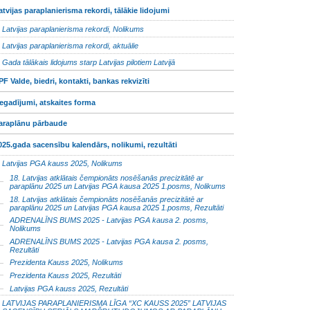
atvijas paraplanierisma rekordi, tālākie lidojumi
Latvijas paraplanierisma rekordi, Nolikums
Latvijas paraplanierisma rekordi, aktuālie
Gada tālākais lidojums starp Latvijas pilotiem Latvijā
PF Valde, biedri, kontakti, bankas rekvizīti
egadījumi, atskaites forma
araplānu pārbaude
025.gada sacensību kalendārs, nolikumi, rezultāti
Latvijas PGA kauss 2025, Nolikums
18. Latvijas atklātais čempionāts nosēšanās precizitātē ar
paraplānu 2025 un Latvijas PGA kausa 2025 1.posms, Nolikums
18. Latvijas atklātais čempionāts nosēšanās precizitātē ar
paraplānu 2025 un Latvijas PGA kausa 2025 1.posms, Rezultāti
ADRENALĪNS BUMS 2025 - Latvijas PGA kausa 2. posms,
Nolikums
ADRENALĪNS BUMS 2025 - Latvijas PGA kausa 2. posms,
Rezultāti
Prezidenta Kauss 2025, Nolikums
Prezidenta Kauss 2025, Rezultāti
Latvijas PGA kauss 2025, Rezultāti
LATVIJAS PARAPLANIERISMA LĪGA “XC KAUSS 2025” LATVIJAS