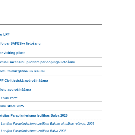
ar LPF
nfo par SAFESky lietošanu
or visiting pilots
ktuāli sacensību pilotiem par dopinga lietošanu
ilotu tālākizglītība un resursi
PF Civiltiesiskā apdrošināšana
ilotu apdrošināšana
EVAK karte
ilmu skate 2025
atvijas Paraplanierisma Izcilības Balva 2026
Latvijas Paraplanierisma Izcilības Balvas aktuālais reitings, 2026
Latvijas Paraplanierisma Izcilības Balva 2025