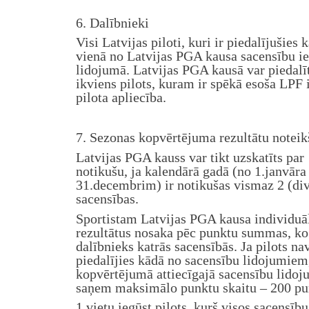
6. Dalībnieki
Visi Latvijas piloti, kuri ir piedalījušies 
vienā no Latvijas PGA kausa sacensību ie
lidojumā. Latvijas PGA kausā var piedalī
ikviens pilots, kuram ir spēkā esoša LPF 
pilota apliecība.
7. Sezonas kopvērtējuma rezultātu notei
Latvijas PGA kauss var tikt uzskatīts par
notikušu, ja kalendārā gadā (no 1.janvāra 
31.decembrim) ir notikušas vismaz 2 (div
sacensības.
Sportistam Latvijas PGA kausa individuā
rezultātus nosaka pēc punktu summas, k
dalībnieks katrās sacensībās. Ja pilots na
piedalījies kādā no sacensību lidojumiem
kopvērtējumā attiecīgajā sacensību lidoj
saņem maksimālo punktu skaitu – 200 pu
1.vietu iegūst pilots, kurš visos sacensību