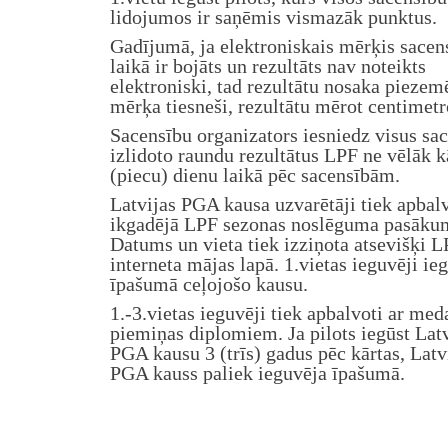
lidojumos ir saņēmis vismazāk punktus.
Gadījumā, ja elektroniskais mērķis sacen
laikā ir bojāts un rezultāts nav noteikts
elektroniski, tad rezultātu nosaka piezem
mērķa tiesneši, rezultātu mērot centimetr
Sacensību organizators iesniedz visus sa
izlidoto raundu rezultātus LPF ne vēlāk k
(piecu) dienu laikā pēc sacensībām.
Latvijas PGA kausa uzvarētāji tiek apbal
ikgadējā LPF sezonas noslēguma pasāku
Datums un vieta tiek izziņota atsevišķi 
interneta mājas lapā. 1.vietas ieguvēji ie
īpašumā ceļojošo kausu.
1.-3.vietas ieguvēji tiek apbalvoti ar me
piemiņas diplomiem. Ja pilots iegūst Lat
PGA kausu 3 (trīs) gadus pēc kārtas, Latv
PGA kauss paliek ieguvēja īpašumā.