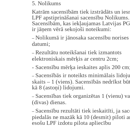
5. Nolikums
Katrām sacensībām tiek izstrādāts un ies
LPF apstiprināšanai sacensību Nolikums.
Sacensībām, kas iekļaujamas Latvijas PG
ir jāņem vērā sekojoši noteikumi:
Nolikumā ir jānosaka sacensību norises
–
datumi;
Rezultātu noteikšanai tiek izmantots
–
elektroniskais mērķis ar centru 2cm;
- Sacensību mērķa ieskaites aplis 200 cm
Sacensībās ir noteikts minimālais lido
–
skaits – 1 (viens). Sacensībās nedrīkst bū
kā 8 (astoņi) lidojumi.
Sacensības tiek organizētas 1 (vienu) va
–
(divas) dienas.
Sacensību rezultāti tiek ieskaitīti, ja sa
–
piedalās ne mazāk kā 10 (desmit) piloti a
esošu LPF izdotu pilota apliecību