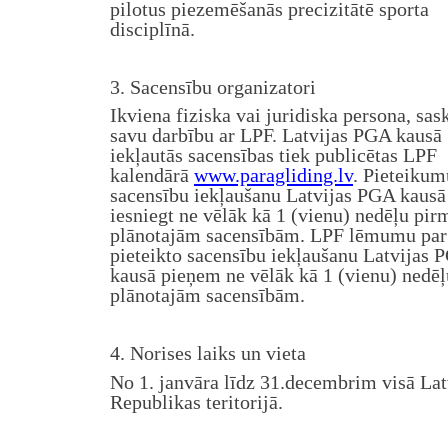
pilotus piezemēšanās precizitātē sporta
disciplīnā.
3. Sacensību organizatori
Ikviena fiziska vai juridiska persona, sas
savu darbību ar LPF. Latvijas PGA kausā
iekļautās sacensības tiek publicētas LPF
kalendārā
www.paragliding.lv
. Pieteikum
sacensību iekļaušanu Latvijas PGA kausā
iesniegt ne vēlāk kā 1 (vienu) nedēļu pir
plānotajām sacensībām. LPF lēmumu par
pieteikto sacensību iekļaušanu Latvijas 
kausā pieņem ne vēlāk kā 1 (vienu) nedē
plānotajām sacensībām.
4. Norises laiks un vieta
No 1. janvāra līdz 31.decembrim visā Lat
Republikas teritorijā.