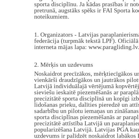
sporta disciplīnu. Ja kādas prasības ir not
pretrunā, augstāks spēks ir FAI Sporta k
noteikumiem.
1. Organizators - Latvijas paraplanierism
federācija (turpmāk tekstā LPF). Oficiālā
interneta mājas lapa: www.paragliding.lv
2. Mērķis un uzdevums
Noskaidrot precīzākos, mērķtiecīgākos u
vienkārši draudzīgākos un jautrākos pilot
Latvijā individuālajā vērtējumā kopvērt
sieviešu ieskaitē piezemēšanās ar parapl
precizitātē sporta disciplīnā un kopīgi iz
lidošanas prieku, dalīties pieredzē un attīs
sadarbību un pilotu iemaņas un zināšanas,
sporta disciplīnas piezemēšanās ar parap
precizitātē attīstība Latvijā un paraplani
popularizēšana Latvijā. Latvijas PGA ka
uzdevums ir palīdzēt noskaidrot labākos 