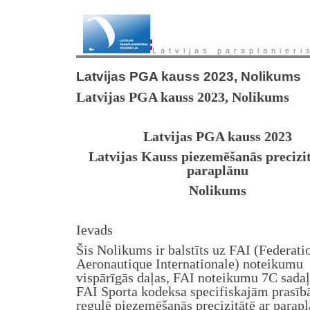
Latvijas paraplanieri
Latvijas PGA kauss 2023, Nolikums
Latvijas PGA kauss 202
3
, Nolikums
Latvijas PGA kauss 202
3
Latvijas Kauss piezemēšanās precizit
paraplānu
Nolikums
Ievads
Šis Nolikums ir balstīts uz FAI (Federati
Aeronautique Internationale) noteikumu
vispārīgās daļas, FAI noteikumu 7C sadaļ
FAI Sporta kodeksa specifiskajām prasīb
regulē piezemēšanās precizitātē ar parap