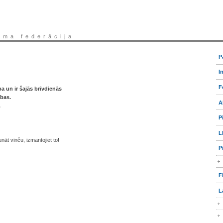
sma federācija
P
I
F
 un ir šajās brīvdienās
ības.
A
.
P
L
nāt vinču, izmantojiet to!
P
F
L