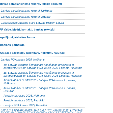
atvijas paraplanierisma rekordi, tālākie lidojumi
Latvijas paraplanierisma rekordi, Nolikums
Latvijas paraplanierisma rekordi, aktuālie
Gada tālākais lidojums starp Latvijas pilotiem Latvijā
PF Valde, biedri, kontakti, bankas rekvizīti
egadījumi, atskaites forma
araplānu pārbaude
025.gada sacensību kalendārs, nolikumi, rezultāti
Latvijas PGA kauss 2025, Nolikums
18. Latvijas atklātais čempionāts nosēšanās precizitātē ar
paraplānu 2025 un Latvijas PGA kausa 2025 1.posms, Nolikums
18. Latvijas atklātais čempionāts nosēšanās precizitātē ar
paraplānu 2025 un Latvijas PGA kausa 2025 1.posms, Rezultāti
ADRENALĪNS BUMS 2025 - Latvijas PGA kausa 2. posms,
Nolikums
ADRENALĪNS BUMS 2025 - Latvijas PGA kausa 2. posms,
Rezultāti
Prezidenta Kauss 2025, Nolikums
Prezidenta Kauss 2025, Rezultāti
Latvijas PGA kauss 2025, Rezultāti
LATVIJAS PARAPLANIERISMA LĪGA “XC KAUSS 2025” LATVIJAS