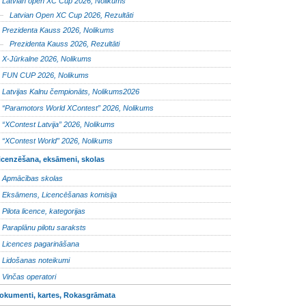
Latvian open XC Cup 2026, Nolikums
Latvian Open XC Cup 2026, Rezultāti
Prezidenta Kauss 2026, Nolikums
Prezidenta Kauss 2026, Rezultāti
X-Jūrkalne 2026, Nolikums
FUN CUP 2026, Nolikums
Latvijas Kalnu čempionāts, Nolikums2026
“Paramotors World XContest” 2026, Nolikums
“XContest Latvija” 2026, Nolikums
“XContest World” 2026, Nolikums
icenzēšana, eksāmeni, skolas
Apmācības skolas
Eksāmens, Licencēšanas komisija
Pilota licence, kategorijas
Paraplānu pilotu saraksts
Licences pagarināšana
Lidošanas noteikumi
Vinčas operatori
okumenti, kartes, Rokasgrāmata