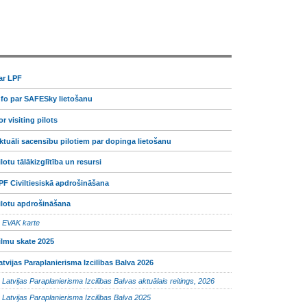
ar LPF
nfo par SAFESky lietošanu
or visiting pilots
ktuāli sacensību pilotiem par dopinga lietošanu
ilotu tālākizglītība un resursi
PF Civiltiesiskā apdrošināšana
ilotu apdrošināšana
EVAK karte
ilmu skate 2025
atvijas Paraplanierisma Izcilības Balva 2026
Latvijas Paraplanierisma Izcilības Balvas aktuālais reitings, 2026
Latvijas Paraplanierisma Izcilības Balva 2025