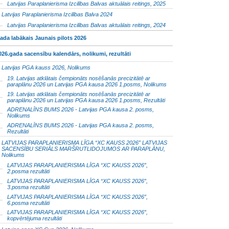
Latvijas Paraplanierisma Izcilības Balvas aktuālais reitings, 2025
Latvijas Paraplanierisma Izcilības Balva 2024
Latvijas Paraplanierisma Izcilības Balvas aktuālais reitings, 2024
ada labākais Jaunais pilots 2026
026.gada sacensību kalendārs, nolikumi, rezultāti
Latvijas PGA kauss 2026, Nolikums
19. Latvijas atklātais čempionāts nosēšanās precizitātē ar
paraplānu 2026 un Latvijas PGA kausa 2026 1.posms, Nolikums
19. Latvijas atklātais čempionāts nosēšanās precizitātē ar
paraplānu 2026 un Latvijas PGA kausa 2026 1.posms, Rezultāti
ADRENALĪNS BUMS 2026 - Latvijas PGA kausa 2. posms,
Nolikums
ADRENALĪNS BUMS 2026 - Latvijas PGA kausa 2. posms,
Rezultāti
LATVIJAS PARAPLANIERISMA LĪGA “XC KAUSS 2026” LATVIJAS
SACENSĪBU SERIĀLS MARŠRUTLIDOJUMOS AR PARAPLĀNU,
Nolikums
LATVIJAS PARAPLANIERISMA LĪGA “XC KAUSS 2026”,
2.posma rezultāti
LATVIJAS PARAPLANIERISMA LĪGA “XC KAUSS 2026”,
3.posma rezultāti
LATVIJAS PARAPLANIERISMA LĪGA “XC KAUSS 2026”,
6.posma rezultāti
LATVIJAS PARAPLANIERISMA LĪGA “XC KAUSS 2026”,
kopvērtējuma rezultāti