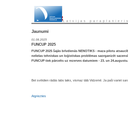
Latvijas paraplanieri
Jaunumi
01.08.2025
FUNCUP 2025
FUNCUP 2025 šajās brīvdienās NENOTIKS - maza pilotu atsaucība
nelielas tehniskas un loģistiskas problēmas saorganizēt sacens
FUNCUP tiek pārcelts uz rezerves datumiem - 23. un 24.augustu
Bet svētdien rādās labs laiks, vismaz tālā Vidzemē. Ja paši variet saru
Atgriezties