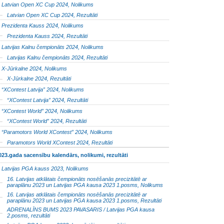
Latvian Open XC Cup 2024, Nolikums
Latvian Open XC Cup 2024, Rezultāti
Prezidenta Kauss 2024, Nolikums
Prezidenta Kauss 2024, Rezultāti
Latvijas Kalnu čempionāts 2024, Nolikums
Latvijas Kalnu čempionāts 2024, Rezultāti
X-Jūrkalne 2024, Nolikums
X-Jūrkalne 2024, Rezultāti
“XContest Latvija” 2024, Nolikums
“XContest Latvija” 2024, Rezultāti
“XContest World” 2024, Nolikums
“XContest World” 2024, Rezultāti
“Paramotors World XContest” 2024, Nolikums
Paramotors World XContest 2024, Rezultāti
023.gada sacensību kalendārs, nolikumi, rezultāti
Latvijas PGA kauss 2023, Nolikums
16. Latvijas atklātais čempionāts nosēšanās precizitātē ar
paraplānu 2023 un Latvijas PGA kausa 2023 1.posms, Nolikums
16. Latvijas atklātais čempionāts nosēšanās precizitātē ar
paraplānu 2023 un Latvijas PGA kausa 2023 1.posms, Rezultāti
ADRENALĪNS BUMS 2023 PAVASARIS / Latvijas PGA kausa
2.posms, rezultāti