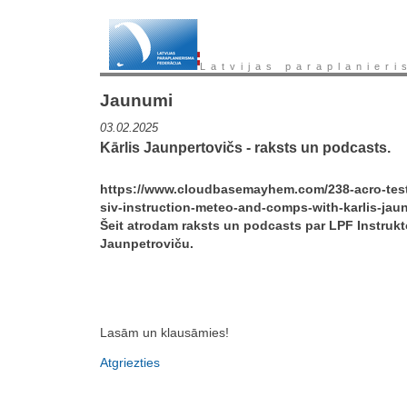
Latvijas paraplanieri
Jaunumi
03.02.2025
Kārlis Jaunpertovičs - raksts un podcasts.
https://www.cloudbasemayhem.com/238-acro-test
siv-instruction-meteo-and-comps-with-karlis-jaun
Šeit atrodam raksts un podcasts par LPF Instrukt
Jaunpetroviču.
Lasām un klausāmies!
Atgriezties